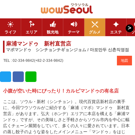
>
ライフ
エリア
観光地
テーマ
グルメ
エステ
ソ
麻浦マンドゥ 新村直営店
マポマンドゥ シンチョンチギョンジョム / 마포만두 신촌직영점
TEL : 02-334-9842(+82-2-334-9842)
地図
小腹が空いた時にぴったり！カルビマンドゥの有名店
ここは、ソウル・新村（シンチョン）。現代百貨店新村店の裏手
に、今回ワウソウルがご紹介する「麻浦（マポ）マンドゥ 新村直
営店」があります。弘大（ホンデ）エリアに本店を構える「麻浦マ
ンドゥ」ですが、その美味しさと手軽さからソウル市内を中心に幅
広くチェーン展開をしていて、多くの人々に愛されています。日本
の蒸し餃子のような姿をしたメインメニュー「マンドゥ」をはじ