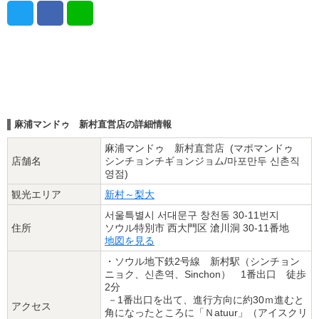
麻浦マンドゥ 新村直営店の詳細情報
麻浦マンドゥ 新村直営店 (マポマンドゥ
店舗名
シンチョンチギョンジョム/마포만두 신촌직
영점)
観光エリア
新村～梨大
서울특별시 서대문구 창천동 30-11번지
住所
ソウル特別市 西大門区 滄川洞 30-11番地
地図を見る
・ソウル地下鉄2号線 新村駅（シンチョン
ニョク、신촌역、Sinchon） 1番出口 徒歩
2分
－1番出口を出て、進行方向に約30ｍ進むと
アクセス
角になったところに「Ｎatuur」（アイスクリ