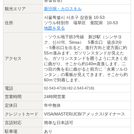
観光エリア
新沙洞・カロスキル
서울특별시 서초구 잠원동 10-53
住所
ソウル特別市 瑞草区 蚕院洞 10-53
地図を見る
・ソウル地下鉄3号線 新沙駅（シンサヨ
ク、신사역、Sinsa） 5番出口 徒歩3分
－5番出口を出ると、進行方向と逆方面に約
55ｍ進みます。ガソリンスタンドが見えた
アクセス
ら、ガソリンスタンドを囲うように大きく右
に曲がり、そこから約140m直進します。二
つ目の角を右に曲がると前方に「永東ソルロ
ンタン」の看板が見えてきます。そこから約
60ｍで到着します。
電話
02-543-4716(+82-2-543-4716)
営業時間
24時間営業
定休日
年中無休
クレジットカード
VISA/MASTER/JCB/アメックス/ダイナース
言語対応
簡単な日本語可
駐車場
あり