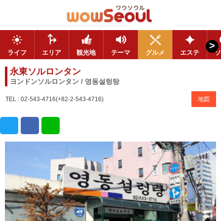
>
ライフ
エリア
観光地
テーマ
グルメ
エステ
ソ
永東ソルロンタン
ヨンドンソルロンタン / 영동설렁탕
TEL : 02-543-4716(+82-2-543-4716)
地図