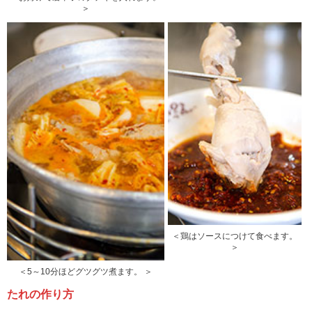
＞
＜鶏はソースにつけて食べます。
＞
＜5～10分ほどグツグツ煮ます。 ＞
たれの作り方