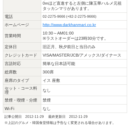
0mほど直進すると左側に陳玉華ハルメ元祖
タッカンマリがあります。
電話
02-2275-9666 (+82-2-2275-9666)
ホームページ
http://www.darkhanmari.co.kr
10:30～AM01:00
営業時間
※ラストオーダーは23時30分です。
定休日
旧正月、秋夕前日と当日のみ
クレジットカード
VISA/MASTER/JCB/アメックス/ダイナース
言語対応
簡単な日本語可能
総席数
300席
座席のタイプ
イス 座敷
セット・コース料
なし
理
禁煙・喫煙・分煙
禁煙
Wi-Fi
なし
記事公開日 2012-11-29 最終更新日 2012-11-29
※上記のグルメ・韓国食堂情報は予告なく変更される場合があります。