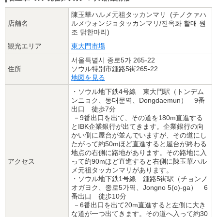
陳玉華ハルメ元祖タッカンマリ (チノクァハ
店舗名
ルメウォンジョタッカンマリ/진옥화 할매 원
조 닭한마리)
観光エリア
東大門市場
서울특별시 종로5가 265-22
住所
ソウル特別市鍾路5街265-22
地図を見る
・ソウル地下鉄4号線 東大門駅（トンデム
ンニョク、동대문역、Dongdaemun） 9番
出口 徒歩7分
－9番出口を出て、その道を180m直進する
とIBK企業銀行が出てきます。企業銀行の向
かい側に屋台が並んでいますが、その道にし
たがって約50mほど直進すると屋台が終わる
地点の右側に路地があります。その路地に入
アクセス
って約90mほど直進すると右側に陳玉華ハル
メ元祖タッカンマリがあります。
・ソウル地下鉄1号線 鍾路5街駅（チョンノ
オガヨク、종로5가역、Jongno 5(o)-ga） 6
番出口 徒歩10分
－6番出口を出て20m直進すると左側に大き
な道が一つ出てきます。その道へ入って約30