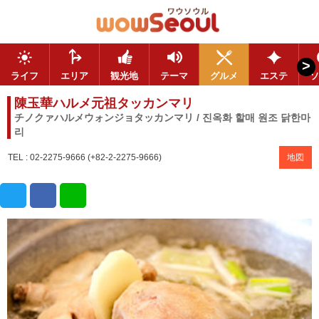
>
ライフ
エリア
観光地
テーマ
グルメ
エステ
ソ
陳玉華ハルメ元祖タッカンマリ
チノクァハルメウォンジョタッカンマリ / 진옥화 할매 원조 닭한마
리
TEL : 02-2275-9666 (+82-2-2275-9666)
地図