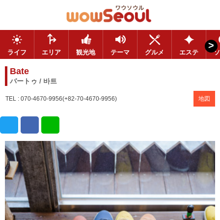
>
ライフ
エリア
観光地
テーマ
グルメ
エステ
ソ
Bate
バートゥ / 바트
TEL : 070-4670-9956(+82-70-4670-9956)
地図