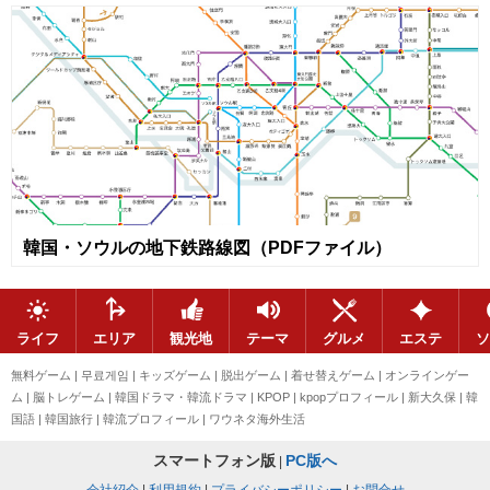
韓国・ソウルの地下鉄路線図（PDFファイル）
ライフ
エリア
観光地
テーマ
グルメ
エステ
ソ
無料ゲーム
|
무료게임
|
キッズゲーム
|
脱出ゲーム
|
着せ替えゲーム
|
オンラインゲー
ム
|
脳トレゲーム
|
韓国ドラマ・韓流ドラマ
|
KPOP
|
kpopプロフィール
|
新大久保
|
韓
国語
|
韓国旅行
|
韓流プロフィール
|
ワウネタ海外生活
スマートフォン版
PC版へ
|
会社紹介
|
利用規約
|
プライバシーポリシー
|
お問合せ