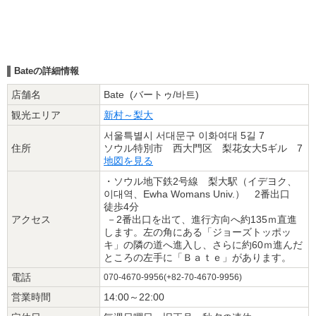
Bateの詳細情報
店舗名
Bate (バートゥ/바트)
観光エリア
新村～梨大
서울특별시 서대문구 이화여대 5길 7
住所
ソウル特別市 西大門区 梨花女大5ギル 7
地図を見る
・ソウル地下鉄2号線 梨大駅（イデヨク、
이대역、Ewha Womans Univ.） 2番出口
徒歩4分
アクセス
－2番出口を出て、進行方向へ約135ｍ直進
します。左の角にある「ジョーズトッポッ
キ」の隣の道へ進入し、さらに約60ｍ進んだ
ところの左手に「Ｂａｔｅ」があります。
電話
070-4670-9956(+82-70-4670-9956)
営業時間
14:00～22:00