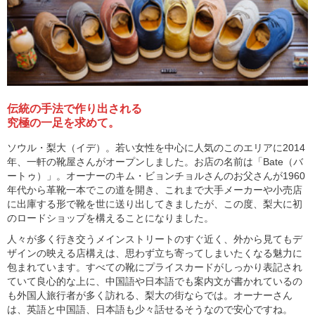
伝統の手法で作り出される
究極の一足を求めて。
ソウル・梨大（イデ）。若い女性を中心に人気のこのエリアに2014
年、一軒の靴屋さんがオープンしました。お店の名前は「Bate（バ
ートゥ）」。オーナーのキム・ビョンチョルさんのお父さんが1960
年代から革靴一本でこの道を開き、これまで大手メーカーや小売店
に出庫する形で靴を世に送り出してきましたが、この度、梨大に初
のロードショップを構えることになりました。
人々が多く行き交うメインストリートのすぐ近く、外から見てもデ
ザインの映える店構えは、思わず立ち寄ってしまいたくなる魅力に
包まれています。すべての靴にプライスカードがしっかり表記され
ていて良心的な上に、中国語や日本語でも案内文が書かれているの
も外国人旅行者が多く訪れる、梨大の街ならでは。オーナーさん
は、英語と中国語、日本語も少々話せるそうなので安心ですね。