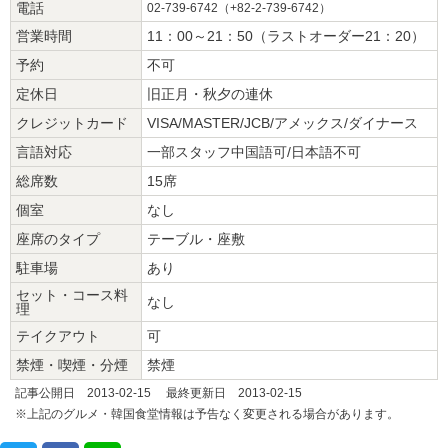
電話
02-739-6742（+82-2-739-6742）
営業時間
11：00～21：50（ラストオーダー21：20）
予約
不可
定休日
旧正月・秋夕の連休
クレジットカード
VISA/MASTER/JCB/アメックス/ダイナース
言語対応
一部スタッフ中国語可/日本語不可
総席数
15席
個室
なし
座席のタイプ
テーブル・座敷
駐車場
あり
セット・コース料
なし
理
テイクアウト
可
禁煙・喫煙・分煙
禁煙
記事公開日 2013-02-15 最終更新日 2013-02-15
※上記のグルメ・韓国食堂情報は予告なく変更される場合があります。