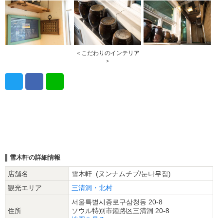
＜こだわりのインテリア
＞
雪木軒の詳細情報
店舗名
雪木軒 (ヌンナムチプ/눈나무집)
観光エリア
三清洞・北村
서울특별시종로구삼청동 20-8
住所
ソウル特別市鍾路区三清洞 20-8