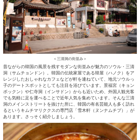
＜三清洞の街並み＞
昔ながらの韓国の風景を残すモダンな街並みが魅力のソウル・三清
洞（サムチョンドン）。韓国の伝統家屋である韓屋（ハノク）をア
レンジしたおしゃれなカフェなどが軒を連ねていて、地元ソウルっ
子のデートスポットとしても注目を浴びています。景福宮（キョン
ボックン）や仁寺洞（インサドン）からも近いため、外国人観光客
でも気軽に足を運べることで近年人気を集めています。そんな三清
洞のメインストリートを抜けた所に、韓国の有名芸能人も多く訪れ
るというキムチマリククスの専門店「雪木軒（ヌンナムチプ）」が
あります。さっそく紹介しましょう。