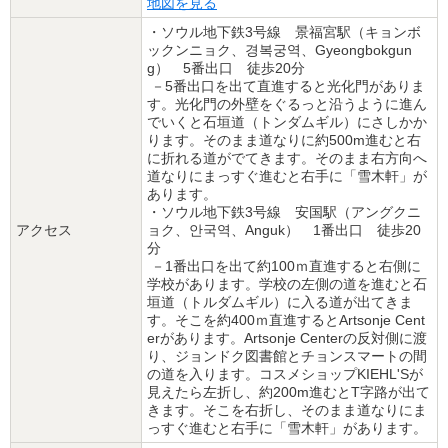
地図を見る
・ソウル地下鉄3号線 景福宮駅（キョンボ
ックンニョク、경복궁역、Gyeongbokgun
g） 5番出口 徒歩20分
－5番出口を出て直進すると光化門がありま
す。光化門の外壁をぐるっと沿うように進ん
でいくと石垣道（トンダムギル）にさしかか
ります。そのまま道なりに約500m進むと右
に折れる道がでてきます。そのまま右方向へ
道なりにまっすぐ進むと右手に「雪木軒」が
あります。
・ソウル地下鉄3号線 安国駅（アングクニ
アクセス
ョク、안국역、Anguk） 1番出口 徒歩20
分
－1番出口を出て約100ｍ直進すると右側に
学校があります。学校の左側の道を進むと石
垣道（トルダムギル）に入る道が出てきま
す。そこを約400ｍ直進するとArtsonje Cent
erがあります。Artsonje Centerの反対側に渡
り、ジョンドク図書館とチョンスマートの間
の道を入ります。コスメショップKIEHL'Sが
見えたら左折し、約200m進むとT字路が出て
きます。そこを右折し、そのまま道なりにま
っすぐ進むと右手に「雪木軒」があります。