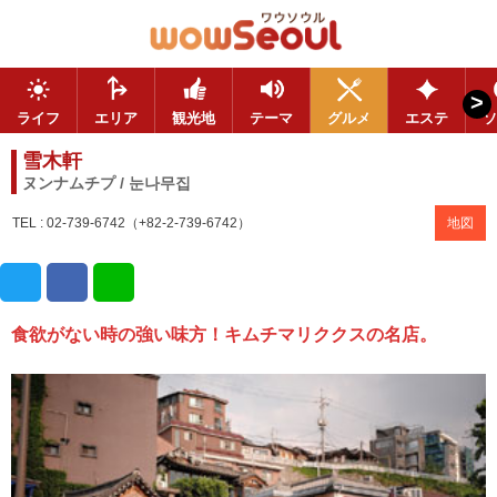
>
ライフ
エリア
観光地
テーマ
グルメ
エステ
ソ
雪木軒
ヌンナムチプ / 눈나무집
TEL : 02-739-6742（+82-2-739-6742）
地図
食欲がない時の強い味方！キムチマリククスの名店。