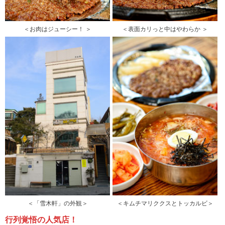
＜お肉はジューシー！ ＞
＜表面カリっと中はやわらか ＞
＜「雪木軒」の外観＞
＜キムチマリククスとトッカルビ＞
行列覚悟の人気店！