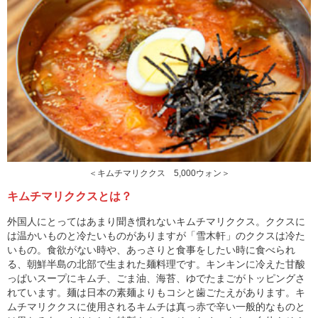
＜キムチマリククス 5,000ウォン＞
キムチマリククスとは？
外国人にとってはあまり聞き慣れないキムチマリククス。ククスに
は温かいものと冷たいものがありますが「雪木軒」のククスは冷た
いもの。食欲がない時や、あっさりと食事をしたい時に食べられ
る、朝鮮半島の北部で生まれた麺料理です。キンキンに冷えた甘酸
っぱいスープにキムチ、ごま油、海苔、ゆでたまごがトッピングさ
れています。麺は日本の素麺よりもコシと歯ごたえがあります。キ
ムチマリククスに使用されるキムチは真っ赤で辛い一般的なものと