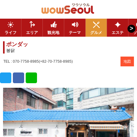
>
ライフ
エリア
観光地
テーマ
グルメ
エステ
ソ
ポンダッ
봉닭
TEL : 070-7758-8985(+82-70-7758-8985)
地図