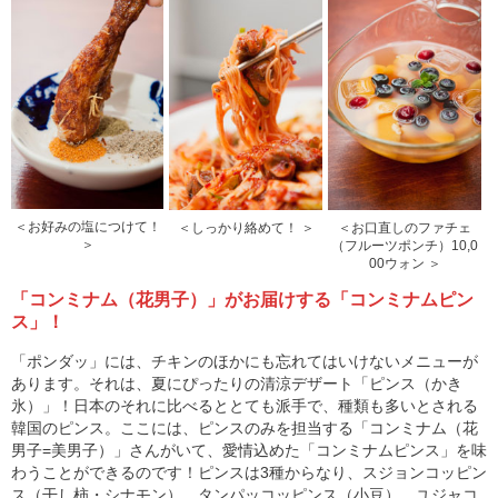
＜お好みの塩につけて！
＜しっかり絡めて！ ＞
＜お口直しのファチェ
＞
（フルーツポンチ）10,0
00ウォン ＞
「コンミナム（花男子）」がお届けする「コンミナムピン
ス」！
「ポンダッ」には、チキンのほかにも忘れてはいけないメニューが
あります。それは、夏にぴったりの清涼デザート「ピンス（かき
氷）」！日本のそれに比べるととても派手で、種類も多いとされる
韓国のピンス。ここには、ピンスのみを担当する「コンミナム（花
男子=美男子）」さんがいて、愛情込めた「コンミナムピンス」を味
わうことができるのです！ピンスは3種からなり、スジョンコッピン
ス（干し柿・シナモン）、タンパッコッピンス（小豆）、ユジャコ