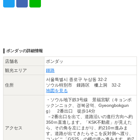
ポンダッの詳細情報
店舗名
ポンダッ
観光エリア
鍾路
서울특별시 종로구 누상동 32-2
住所
ソウル特別市 鍾路区 樓上洞 32-2
地図を見る
・ソウル地下鉄3号線 景福宮駅（キョンボ
ックンニョク、경복궁역、Gyeongbokgun
g） 2番出口 徒歩14分
－2番出口を出て、道路沿いの進行方向へ約
350ｍ直進します。「KSK不動産」が見えた
アクセス
ら、その角を左にまがり、約210ｍ進みま
す。道路が出てきたらそこを反対側へ渡り、
コンビニ「GS25」の横の道へ進みます。約7