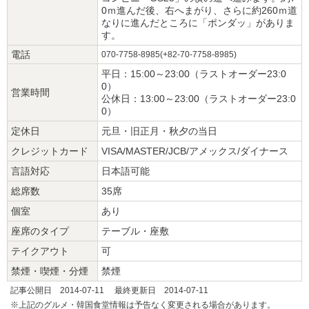
0ｍ進んだ後、右へまがり、さらに約260ｍ道
なりに進んだところに「ポンダッ」がありま
す。
電話
070-7758-8985(+82-70-7758-8985)
平日：15:00～23:00（ラストオーダー23:0
0）
営業時間
公休日：13:00～23:00（ラストオーダー23:0
0）
定休日
元旦・旧正月・秋夕の当日
クレジットカード
VISA/MASTER/JCB/アメックス/ダイナース
言語対応
日本語可能
総席数
35席
個室
あり
座席のタイプ
テーブル・座敷
テイクアウト
可
禁煙・喫煙・分煙
禁煙
記事公開日 2014-07-11 最終更新日 2014-07-11
※上記のグルメ・韓国食堂情報は予告なく変更される場合があります。