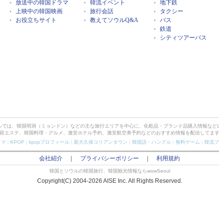
放送中の韓国ドラマ
韓流イベント
地下鉄
上映中の韓国映画
旅行会話
タクシー
お役立ちサイト
教えてソウルQ&A
バス
鉄道
シティツアーバス
ルでは、韓国明洞（ミョンドン）などの主な旅行エリアを中心に、化粧品・ブランド品購入情報など
容エステ、韓国料理・グルメ、激安ホテル予約、激安航空券予約などのおすすめ情報を配信してま
ラマ
|
KPOP
|
kpopプロフィール
|
新大久保コリアンタウン
|
韓国語・ハングル
|
無料ゲーム
|
韓流プ
会社紹介
｜
プライバシーポリシー
｜
利用規約
韓国とソウルの韓国旅行、韓国観光情報ならwowSeoul
Copyright(C) 2004-2026 AISE Inc. All Rights Reserved.