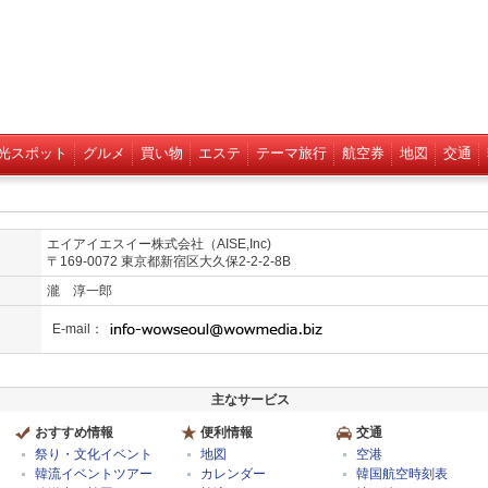
光スポット
グルメ
買い物
エステ
テーマ旅行
航空券
地図
交通
エイアイエスイー株式会社（AISE,Inc)
〒169-0072 東京都新宿区大久保2-2-2-8B
瀧 淳一郎
E-mail：
主なサービス
おすすめ情報
便利情報
交通
祭り・文化イベント
地図
空港
韓流イベントツアー
カレンダー
韓国航空時刻表