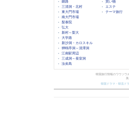
鍾路
買い物
三清洞・北村
エステ
東大門市場
テーマ旅行
南大門市場
梨泰院
弘大
新村～梨大
大学路
新沙洞・カロスキル
狎鴎亭洞～清潭洞
江南駅周辺
三成洞～蚕室洞
汝矣島
韓国旅行情報のワウソウ
美
韓国ドラマ・韓流ド