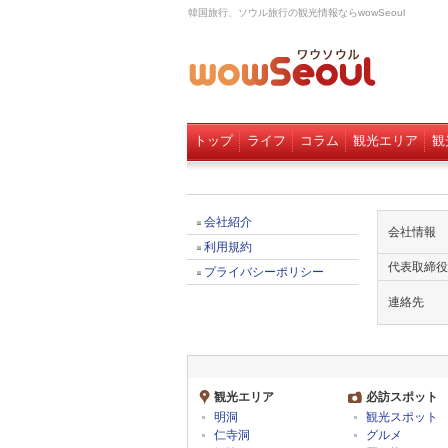
韓国旅行、ソウル旅行の観光情報ならwowSeoul
トップ
ライフ
コラム
観光エリア
観
会社紹介
会社情報
利用規約
代表取締役
プライバシーポリシー
連絡先
観光エリア
必訪スポット
明洞
観光スポット
仁寺洞
グルメ