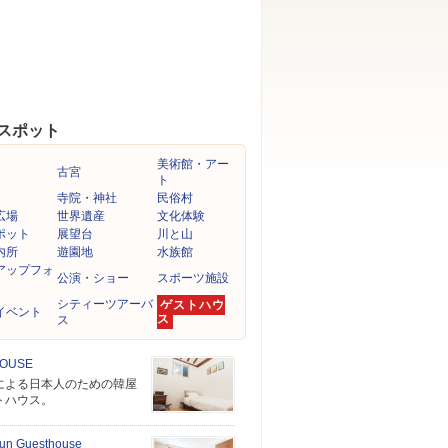
スポット
美術館・アー
古宮
ト
寺院・神社
民俗村
広場
世界遺産
文化体験
ポット
展望台
川と山
内所
遊園地
水族館
アップフォ
公演・ショー
スポーツ施設
シティーツアーバ
ゲストハウ
イベント
ス
ス
HOUSE
による日本人のための韓屋
トハウス。
un Guesthouse