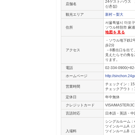
24ゲストハウス 
店舗名
신촌점)
観光エリア
新村～梨大
서울특별시 마포구 
住所
ソウル特別市 麻浦区
地図を見る
・ソウル地下鉄2号
歩2分
アクセス
－8番出口を出て、
見えたらその角を
ります。
電話
02-334-0900(+82
ホームページ
http://sinchon.24g
チェックイン：15:
営業時間
チェックアウト：12
定休日
年中無休
クレジットカード
VISA/MASTER
言語対応
日本語・英語・中
シングルルーム：44
ツインルームA（ス
入場料
ツインルームB（シ