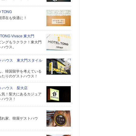
O TONG
期滞在も快適に！
 TONG Vivace 東大門
ピングもラクラク！東大門
トハウス。
ストハウス 東大門スタイル
ん、韓国留学を考えている
ったりのゲストハウス！
ストハウス 梨大店
人気！梨大にあるカジュア
トハウス！
隠れ家、韓屋ゲストハウ