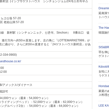
新村店 (イシプサゲストハウス シンチョンジョム/24게스트하우스
Dreami
延南洞
トハウ
노고산동 57-20
 老姑山洞 57-20
The Ha
線 新村駅（シンチョンニョク、신촌역、Sinchon） 8番出口 徒
韓国旅
進行方向へ約50ｍ直進します。左の角に「LOTTEMARKET999」が
左に曲がり、さらに約50ｍ直進すると「24ゲストハウス新村店」があ
SIS&BR
羽を伸
-2-334-0900)
ゲスト
uesthouse.co.kr/
Kdoob9
00
女性に
:00
うゲス
/JCB/アメックス/ダイナース
Hondae
家庭の
国語可
ス料理
,000ウォン（週末：54,000ウォン）
ライディングベッド）：52,000ウォン（週末：62,000ウォン）
LEE KA
ングルベッド2台）：54,000ウォン（週末：64,000ウォン）