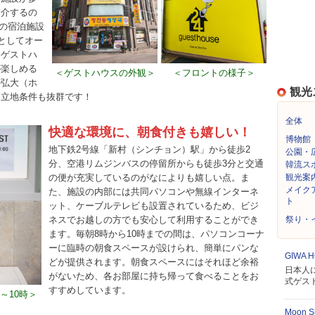
紹介するの
舗の宿泊施設
としてオー
。ゲストハ
が楽しめる
＜ゲストハウスの外観＞
＜フロントの様子＞
の弘大（ホ
観光
、立地条件も抜群です！
全体
快適な環境に、朝食付きも嬉しい！
博物館
地下鉄2号線「新村（シンチョン）駅」から徒歩2
公園・
分、空港リムジンバスの停留所からも徒歩3分と交通
韓流ス
の便が充実しているのがなによりも嬉しい点。ま
観光案
メイク
た、施設の内部には共同パソコンや無線インターネ
ト
ット、ケーブルテレビも設置されているため、ビジ
ネスでお越しの方でも安心して利用することができ
祭り・
ます。毎朝8時から10時までの間は、パソコンコーナ
ーに臨時の朝食スペースが設けられ、簡単にパンな
GIWA 
どが提供されます。朝食スペースにはそれほど余裕
日本人
がないため、各お部屋に持ち帰って食べることをお
式ゲス
すすめしています。
～10時＞
Moon S