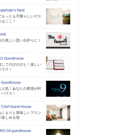
ngwhale’s Nest
でもっとも可愛らしいゲス
スはここ！
emil
行の美しい思い出作りに！
O Guesthouse
ばしてのびのびと！楽しい
ハウス！
 Guesthouse
大人気！あなたの希望が叶
トハウス！
 Chef Guest House
ぬくもりと美味しいフラン
が楽しめる宿
NG GA guesthouse