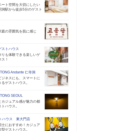
ベート空間を大切にしたい
明洞駅から徒歩5分のゲスト
家庭の雰囲気を肌に感じ
ゲストハウス
作りも体験できる楽しいゲ
ウス！
 TONG Andante 仁寺洞
ビジネスにも、スマートに
きるゲストハウス。
 TONG SEOUL
とカジュアル感が魅力の都
ストハウス。
ストハウス 東大門店
同士におすすめ！カジュア
市型ゲストハウス。