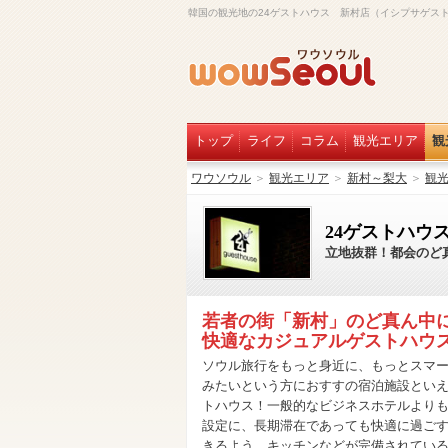
韓国の観光地の24ゲストハウス 新村店（イシプサゲス
トップ
ライフ
コラム
観光エリア
観
ワウソウル
＞
観光エリア
＞
新村～梨大
＞
観
24ゲストハウ
立地抜群！都会のど
若者の街「新村」のど真ん中
快適なカジュアルゲストハウ
ソウル旅行をもっと身近に、もっとスマ
みたいという方におすすの宿泊施設とい
トハウス！一般的なビジネスホテルより
設定に、長期滞在であっても快適に過ご
きるよう、キッチンなどが完備されてい