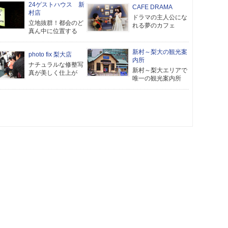
24ゲストハウス 新
CAFE DRAMA
村店
ドラマの主人公にな
立地抜群！都会のど
れる夢のカフェ
真ん中に位置する
新村～梨大の観光案
photo fix 梨大店
内所
ナチュラルな修整写
新村～梨大エリアで
真が美しく仕上が
唯一の観光案内所