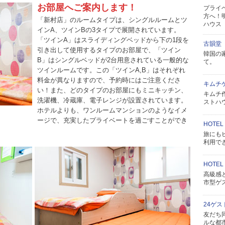
お部屋へご案内します！
プライ
方へ！
「新村店」のルームタイプは、シングルルームとツ
ハウス
インA、ツインBの3タイプで展開されています。
「ツインA」はスライディングベッドから下の1段を
古韻堂
引き出して使用するタイプのお部屋で、「ツイン
韓国の
B」はシングルベッドが2台用意されている一般的な
て。
ツインルームです。この「ツインA,B」はそれぞれ
料金が異なりますので、予約時にはご注意くださ
キムチ
い！また、どのタイプのお部屋にもミニキッチン、
キムチ
洗濯機、冷蔵庫、電子レンジが設置されています。
ストハ
ホテルよりも、ワンルームマンションのようなイメ
ージで、充実したプライベートを過ごすことができ
HOTEL
旅にも
利用で
HOTEL
高級感
市型ゲ
24ゲ
友だち
ルな都