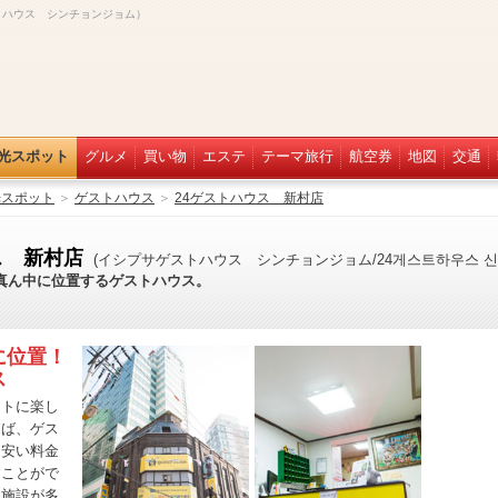
トハウス シンチョンジョム）
光スポット
グルメ
買い物
エステ
テーマ旅行
航空券
地図
交通
光スポット
＞
ゲストハウス
＞
24ゲストハウス 新村店
ス 新村店
(イシプサゲストハウス シンチョンジョム/24게스트하우스 신
真ん中に位置するゲストハウス。
に位置！
ス
ートに楽し
えば、ゲス
も安い料金
すことがで
る施設が多