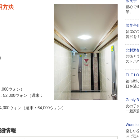
談笑亭
用方法
都心で
景。
談笑亭Ⅱ
韓屋の
贅沢を
北村游
芸術と
0
ストハ
THE LO
都市型
日を過
,000ウォン）
2,000ウォン（週末：
Genty 
女の子
000ウォン（週末：64,000ウォン）
一般家
Wonnie'
詳細情報
楽しい
スで思