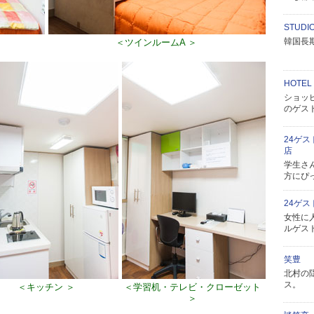
STUDI
韓国長
＜ツインルームA ＞
HOTEL
ショッ
のゲス
24ゲ
店
学生さ
方にぴ
24ゲ
女性に
ルゲス
笑豊
北村の
ス。
＜キッチン ＞
＜学習机・テレビ・クローゼット
＞