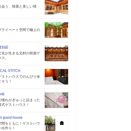
出会う、韓屋と美しい情
プライベート空間で極上の
！
情別莊
文化が生きる北村の韓屋ゲ
ウス。
CAL STITCH
ゲストハウスでのんびり休
ごそう！
BnB
の憧れがぎゅっと詰まった
庭式ゲストハウス！
s guest house
空間をともに！ゲストハウ
い出作り！