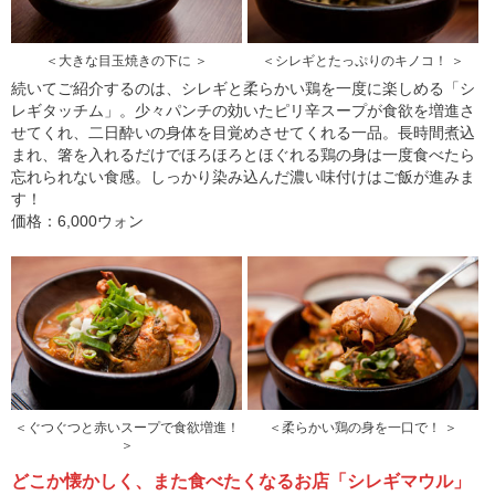
＜大きな目玉焼きの下に ＞
＜シレギとたっぷりのキノコ！ ＞
続いてご紹介するのは、シレギと柔らかい鶏を一度に楽しめる「シ
レギタッチム」。少々パンチの効いたピリ辛スープが食欲を増進さ
せてくれ、二日酔いの身体を目覚めさせてくれる一品。長時間煮込
まれ、箸を入れるだけでほろほろとほぐれる鶏の身は一度食べたら
忘れられない食感。しっかり染み込んだ濃い味付けはご飯が進みま
す！
価格：6,000ウォン
＜ぐつぐつと赤いスープで食欲増進！
＜柔らかい鶏の身を一口で！ ＞
＞
どこか懐かしく、また食べたくなるお店「シレギマウル」