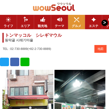
>
ライフ
エリア
観光地
テーマ
グルメ
エステ
ソ
トンマッコル シレギマウル
동막골 시래기마을
TEL : 02-730-8889(+82-2-730-8889)
地図