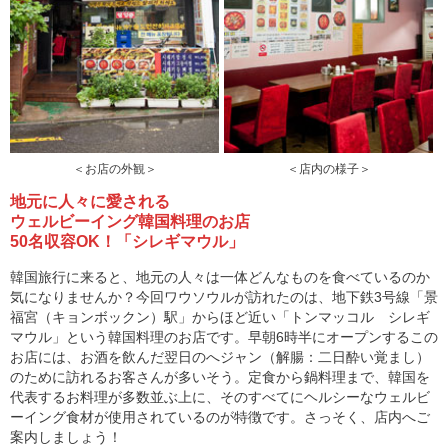
＜お店の外観＞
＜店内の様子＞
地元に人々に愛される
ウェルビーイング韓国料理のお店
50名収容OK！「シレギマウル」
韓国旅行に来ると、地元の人々は一体どんなものを食べているのか
気になりませんか？今回ワウソウルが訪れたのは、地下鉄3号線「景
福宮（キョンボックン）駅」からほど近い「トンマッコル シレギ
マウル」という韓国料理のお店です。早朝6時半にオープンするこの
お店には、お酒を飲んだ翌日のへジャン（解腸：二日酔い覚まし）
のために訪れるお客さんが多いそう。定食から鍋料理まで、韓国を
代表するお料理が多数並ぶ上に、そのすべてにヘルシーなウェルビ
ーイング食材が使用されているのが特徴です。さっそく、店内へご
案内しましょう！