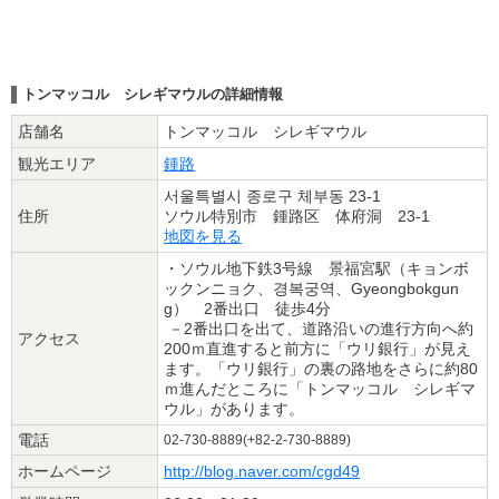
トンマッコル シレギマウルの詳細情報
店舗名
トンマッコル シレギマウル
観光エリア
鍾路
서울특별시 종로구 체부동 23-1
住所
ソウル特別市 鍾路区 体府洞 23-1
地図を見る
・ソウル地下鉄3号線 景福宮駅（キョンボ
ックンニョク、경복궁역、Gyeongbokgun
g） 2番出口 徒歩4分
－2番出口を出て、道路沿いの進行方向へ約
アクセス
200ｍ直進すると前方に「ウリ銀行」が見え
ます。「ウリ銀行」の裏の路地をさらに約80
ｍ進んだところに「トンマッコル シレギマ
ウル」があります。
電話
02-730-8889(+82-2-730-8889)
ホームページ
http://blog.naver.com/cgd49