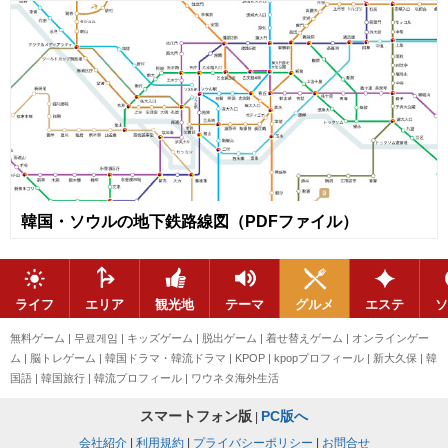
韓国・ソウルの地下鉄路線図（PDFファイル）
ライフ
エリア
観光地
テーマ
グルメ
エステ
ソ
無料ゲーム
|
무료게임
|
キッズゲーム
|
脱出ゲーム
|
着せ替えゲーム
|
オンラインゲー
ム
|
脳トレゲーム
|
韓国ドラマ・韓流ドラマ
|
KPOP
|
kpopプロフィール
|
新大久保
|
韓
国語
|
韓国旅行
|
韓流プロフィール
|
ワウネタ海外生活
スマートフォン版
PC版へ
|
会社紹介
|
利用規約
|
プライバシーポリシー
|
お問合せ