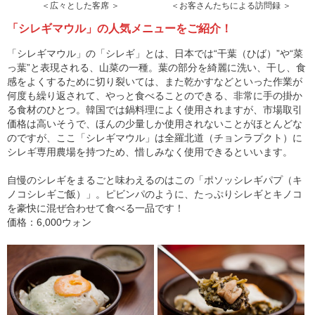
＜広々とした客席 ＞
＜お客さんたちによる訪問録 ＞
「シレギマウル」の人気メニューをご紹介！
「シレギマウル」の「シレギ」とは、日本では“干葉（ひば）”や“菜
っ葉”と表現される、山菜の一種。葉の部分を綺麗に洗い、干し、食
感をよくするために切り裂いては、また乾かすなどといった作業が
何度も繰り返されて、やっと食べることのできる、非常に手の掛か
る食材のひとつ。韓国では鍋料理によく使用されますが、市場取引
価格は高いそうで、ほんの少量しか使用されないことがほとんどな
のですが、ここ「シレギマウル」は全羅北道（チョンラプクト）に
シレギ専用農場を持つため、惜しみなく使用できるといいます。
自慢のシレギをまるごと味わえるのはこの「ポソッシレギパプ（キ
ノコシレギご飯）」。ピビンパのように、たっぷりシレギとキノコ
を豪快に混ぜ合わせて食べる一品です！
価格：6,000ウォン