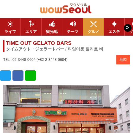
>
ライフ
エリア
観光地
テーマ
グルメ
エステ
ソ
TIME OUT GELATO BARS
タイムアウト・ジェラートバー / 타임아웃 젤라토 바
TEL : 02-3448-0604 (+82-2-3448-0604)
地図