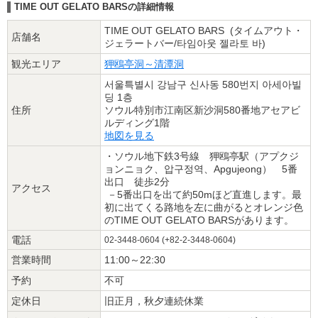
TIME OUT GELATO BARSの詳細情報
TIME OUT GELATO BARS (タイムアウト・
店舗名
ジェラートバー/타임아웃 젤라토 바)
観光エリア
狎鴎亭洞～清潭洞
서울특별시 강남구 신사동 580번지 아세아빌
딩 1층
住所
ソウル特別市江南区新沙洞580番地アセアビ
ルディング1階
地図を見る
・ソウル地下鉄3号線 狎鴎亭駅（アプクジ
ョンニョク、압구정역、Apgujeong） 5番
出口 徒歩2分
アクセス
－5番出口を出て約50mほど直進します。最
初に出てくる路地を左に曲がるとオレンジ色
のTIME OUT GELATO BARSがあります。
電話
02-3448-0604 (+82-2-3448-0604)
営業時間
11:00～22:30
予約
不可
定休日
旧正月，秋夕連続休業