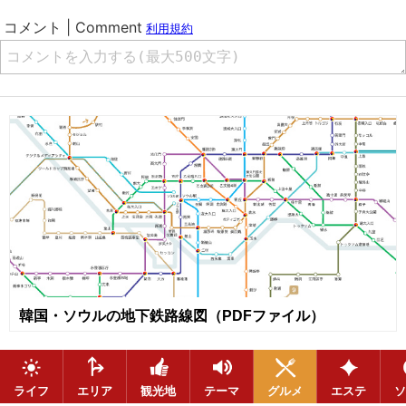
韓国・ソウルの地下鉄路線図（PDFファイル）
ライフ
エリア
観光地
テーマ
グルメ
エステ
ソ