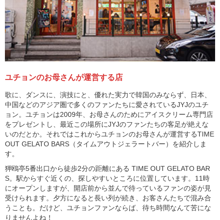
ユチョンのお母さんが運営する店
歌に、ダンスに、演技にと、優れた実力で韓国のみならず、日本、
中国などのアジア圏で多くのファンたちに愛されているJYJのユチ
ョン。ユチョンは2009年、お母さんのためにアイスクリーム専門店
をプレゼントし、最近この場所にJYJのファンたちの客足が絶えな
いのだとか。それではこれからユチョンのお母さんが運営するTIME
OUT GELATO BARS（タイムアウトジェラートバー）を紹介しま
す。
狎鴎亭5番出口から徒歩2分の距離にある TIME OUT GELATO BAR
S。駅からすぐ近くの、探しやすいところに位置しています。11時
にオープンしますが、開店前から並んで待っているファンの姿が見
受けられます。夕方になると長い列が続き、お客さんたちで混み合
うことも。だけど、ユチョンファンならば、待ち時間なんて苦にな
りませんよね！