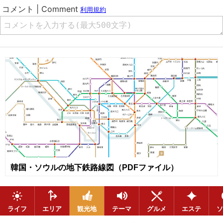
韓国・ソウルの地下鉄路線図（PDFファイル）
ライフ
エリア
観光地
テーマ
グルメ
エステ
ソ