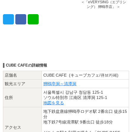
＜「eVERYSING（エブリシ
ング） 狎鴎亭店」 ＞
CUBE CAFEの詳細情報
店舗名
CUBE CAFE (キューブカフェ/큐브카페)
観光エリア
狎鴎亭洞～清潭洞
서울특별시 강남구 청담동 125-1
住所
ソウル特別市 江南区 清潭洞 125-1
地図を見る
地下鉄盆唐線狎鴎亭ロデオ駅 2番出口 徒歩15
分
地下鉄7号線清潭駅 9番出口 徒歩18分
アクセス