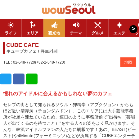
>
ライフ
エリア
観光地
テーマ
グルメ
エステ
ソ
CUBE CAFE
キューブカフェ / 큐브카페
TEL : 02-548-7720(+82-2-548-7720)
地図
憧れのアイドルに会えるかもしれない夢のカフェ
セレブの街として知られるソウル・狎鴎亭（アプクジョン）からも
ほど近い清潭洞（チョンダムドン）。このエリアには大手芸能事務
所が社屋を連ねているため、連日のように事務所前で“出待ち（芸能
人が出てくるのを待つこと）”をする人々の姿をよく見かけます。そ
んな、韓流アイドルファンの人たちに朗報です！あの、BEAST(ビー
スト)や4Minute(フォーミニッツ)などが所属する「CUBEエンターテ