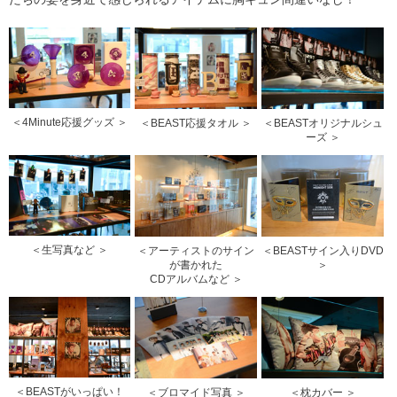
＜4Minute応援グッズ ＞
＜BEAST応援タオル ＞
＜BEASTオリジナルシュ
ーズ ＞
＜生写真など ＞
＜アーティストのサイン
＜BEASTサイン入りDVD
が書かれた
＞
CDアルバムなど ＞
＜BEASTがいっぱい！
＜ブロマイド写真 ＞
＜枕カバー ＞