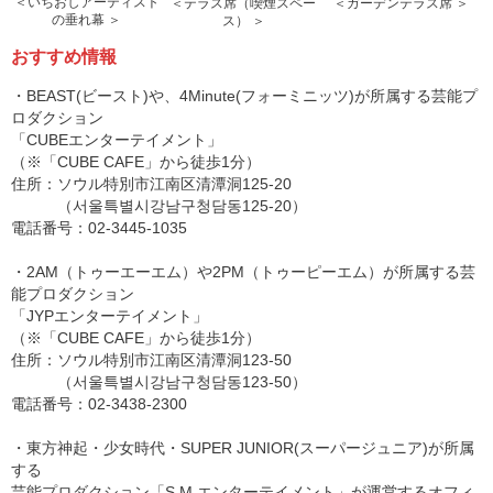
＜いちおしアーティスト
＜テラス席（喫煙スペー
＜ガーデンテラス席 ＞
の垂れ幕 ＞
ス） ＞
おすすめ情報
・BEAST(ビースト)や、4Minute(フォーミニッツ)が所属する芸能プ
ロダクション
「CUBEエンターテイメント」
（※「CUBE CAFE」から徒歩1分）
住所：ソウル特別市江南区清潭洞125-20
（서울특별시강남구청담동125-20）
電話番号：02-3445-1035
・2AM（トゥーエーエム）や2PM（トゥーピーエム）が所属する芸
能プロダクション
「JYPエンターテイメント」
（※「CUBE CAFE」から徒歩1分）
住所：ソウル特別市江南区清潭洞123-50
（서울특별시강남구청담동123-50）
電話番号：02-3438-2300
・東方神起・少女時代・SUPER JUNIOR(スーパージュニア)が所属
する
芸能プロダクション「S.M.エンターテイメント」が運営するオフィ