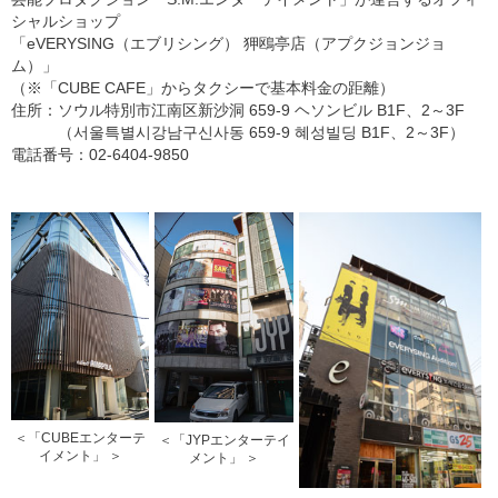
シャルショップ
「eVERYSING（エブリシング） 狎鴎亭店（アプクジョンジョ
ム）」
（※「CUBE CAFE」からタクシーで基本料金の距離）
住所：ソウル特別市江南区新沙洞 659-9 ヘソンビル B1F、2～3F
（서울특별시강남구신사동 659-9 혜성빌딩 B1F、2～3F）
電話番号：02-6404-9850
＜「CUBEエンターテ
＜「JYPエンターテイ
イメント」 ＞
メント」 ＞