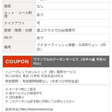
個室
なし
セット・コース料
あり
理
テイクアウト
可
禁煙・喫煙・分煙
屋上テラスでのみ喫煙可
Wi-Fi
あり
ドクターフィッシュ体験：3,000ウォン（20
備考
分）
ワウソウルのクーポンサービス（와우서울 쿠폰서
COUPON
비스）
ハニーブレッドorシルトック（餅）無料サービス
허니브레드 혹은 시루떡 무료제공서비스
有効期間： 有効期間制限なし（유효기간제한없음)
※ オーダー時にご提示
※ 他サービスとの併用不可
※ 1回1枚限り
※ このクーポンは必ず紙に印刷してお持ちください
提供(제공) https://www.wowseoul.jp