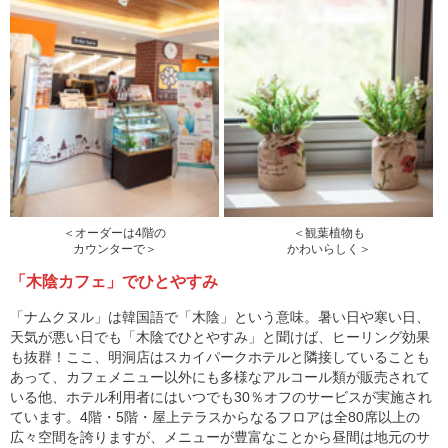
＜オーダーは4階の
＜観葉植物も
カウンターで＞
かわいらしく＞
「木陰カフェ」でひとやすみ
「ナムクヌル」は韓国語で「木陰」という意味。暑い日や寒い日、
天気が悪い日でも「木陰でひとやすみ」と聞けば、ヒーリング効果
も抜群！ここ、明洞店はスカイパークホテルと隣接していることも
あって、カフェメニュー以外にも多様なアルコール類が販売されて
いる他、ホテル利用者にはいつでも30％オフのサービスが実施され
ています。4階・5階・屋上テラスからなるフロアは全80席以上の
広々空間を誇りますが、メニューが豊富なことから昼間は地元のサ