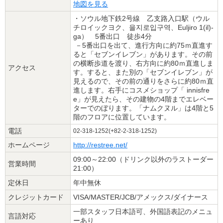
地図を見る
・ソウル地下鉄2号線 乙支路入口駅（ウル
チロイックヨク、을지로입구역、Euljiro 1(il)-
ga） 5番出口 徒歩4分
－5番出口を出て、進行方向に約75ｍ直進す
ると「セブンイレブン」があります。その前
の横断歩道を渡り、右方向に約80ｍ直進しま
アクセス
す。すると、また別の「セブンイレブン」が
見えるので、その前の通りをさらに約80ｍ直
進します。右手にコスメショップ「 innisfre
e」が見えたら、その建物の4階までエレベー
ターでのぼります。「ナムクヌル」は4階と5
階のフロアに位置しています。
電話
02-318-1252(+82-2-318-1252)
ホームページ
http://restree.net/
09:00～22:00（ドリンク以外のラストーダー
営業時間
21:00）
定休日
年中無休
クレジットカード
VISA/MASTER/JCB/アメックス/ダイナース
一部スタッフ日本語可、外国語表記のメニュ
言語対応
ーあり