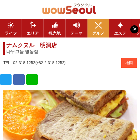
>
ライフ
エリア
観光地
テーマ
グルメ
エステ
ソ
ナムクヌル 明洞店
나무그늘 명동점
TEL : 02-318-1252(+82-2-318-1252)
地図