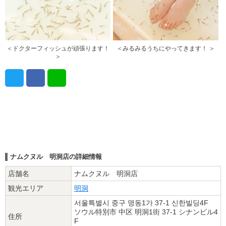
＜ドクターフィッシュが頑張ります！
＜みるみるうちにやってきます！ ＞
＞
ナムクヌル 明洞店の詳細情報
店舗名
ナムクヌル 明洞店
観光エリア
明洞
서울특별시 중구 명동1가 37-1 신한빌딩4F
ソウル特別市 中区 明洞1街 37-1 シナンビル4
住所
F