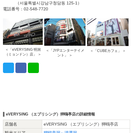
（서울특별시강남구청담동 125-1）
電話番号：02-548-7720
＜「eVERYSING 明洞
＜「JYPエンターテイメ
＜「CUBEカフェ」 ＞
（ミョンドン）店」 ＞
ント」 ＞
eVERYSING （エブリシング）狎鴎亭店の詳細情報
店舗名
eVERYSING （エブリシング）狎鴎亭店
観光エリア
狎鴎亭洞～清潭洞