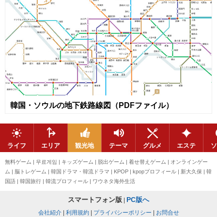
韓国・ソウルの地下鉄路線図（PDFファイル）
ライフ
エリア
観光地
テーマ
グルメ
エステ
ソ
無料ゲーム
|
무료게임
|
キッズゲーム
|
脱出ゲーム
|
着せ替えゲーム
|
オンラインゲー
ム
|
脳トレゲーム
|
韓国ドラマ・韓流ドラマ
|
KPOP
|
kpopプロフィール
|
新大久保
|
韓
国語
|
韓国旅行
|
韓流プロフィール
|
ワウネタ海外生活
スマートフォン版
PC版へ
|
会社紹介
|
利用規約
|
プライバシーポリシー
|
お問合せ