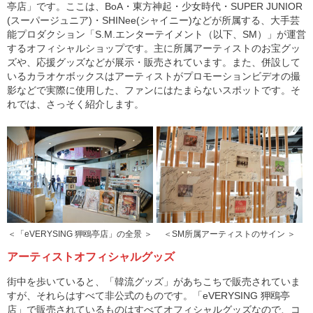
亭店」です。ここは、BoA・東方神起・少女時代・SUPER JUNIOR
(スーパージュニア)・SHINee(シャイニー)などが所属する、大手芸
能プロダクション「S.M.エンターテイメント（以下、SM）」が運営
するオフィシャルショップです。主に所属アーティストのお宝グッ
ズや、応援グッズなどが展示・販売されています。また、併設して
いるカラオケボックスはアーティストがプロモーションビデオの撮
影などで実際に使用した、ファンにはたまらないスポットです。そ
れでは、さっそく紹介します。
＜「eVERYSING 狎鴎亭店」の全景 ＞
＜SM所属アーティストのサイン ＞
アーティストオフィシャルグッズ
街中を歩いていると、「韓流グッズ」があちこちで販売されていま
すが、それらはすべて非公式のものです。「eVERYSING 狎鴎亭
店」で販売されているものはすべてオフィシャルグッズなので、コ