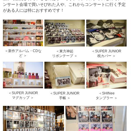
ンサート会場で買いそびれた人や、これからコンサートに行く予定
がある人には特におすすめです！
＜新作アルバム・CDな
＜東方神起
＜SUPER JUNIOR
ど ＞
リボンテープ ＞
枕カバー ＞
＜SUPER JUNIOR
＜SUPER JUNIOR
＜SHINee
マグカップ ＞
手帳 ＞
タンブラー ＞