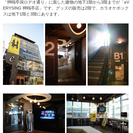
「狎鴎亭洞ロデオ通り」に面した建物の地下1階から3階までが「eV
ERYSING 狎鴎亭店」です。グッズの販売は2階で、カラオケボック
スは地下1階と3階にあります。