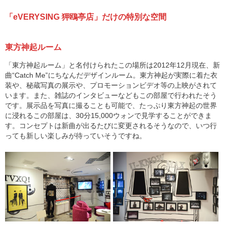
「eVERYSING 狎鴎亭店」だけの特別な空間
東方神起ルーム
「東方神起ルーム」と名付けられたこの場所は2012年12月現在、新
曲“Catch Me”にちなんだデザインルーム。東方神起が実際に着た衣
装や、秘蔵写真の展示や、プロモーションビデオ等の上映がされて
います。また、雑誌のインタビューなどもこの部屋で行われたそう
です。展示品を写真に撮ることも可能で、たっぷり東方神起の世界
に浸れるこの部屋は、30分15,000ウォンで見学することができま
す。コンセプトは新曲が出るたびに変更されるそうなので、いつ行
っても新しい楽しみが待っていそうですね。