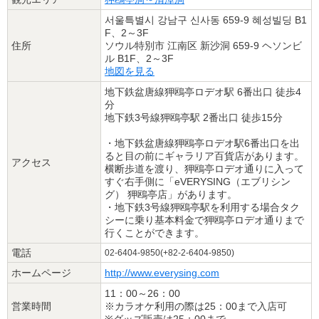
서울특별시 강남구 신사동 659-9 혜성빌딩 B1
F、2～3F
住所
ソウル特別市 江南区 新沙洞 659-9 ヘソンビ
ル B1F、2～3F
地図を見る
地下鉄盆唐線狎鴎亭ロデオ駅 6番出口 徒歩4
分
地下鉄3号線狎鴎亭駅 2番出口 徒歩15分
・地下鉄盆唐線狎鴎亭ロデオ駅6番出口を出
ると目の前にギャラリア百貨店があります。
アクセス
横断歩道を渡り、狎鴎亭ロデオ通りに入って
すぐ右手側に「eVERYSING（エブリシン
グ） 狎鴎亭店」があります。
・地下鉄3号線狎鴎亭駅を利用する場合タク
シーに乗り基本料金で狎鴎亭ロデオ通りまで
行くことができます。
電話
02-6404-9850(+82-2-6404-9850)
ホームページ
http://www.everysing.com
11：00～26：00
営業時間
※カラオケ利用の際は25：00まで入店可
※グッズ販売は25：00まで