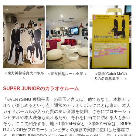
＜東方神起等身大パネル
＜東方神起ルーム全景 ＞
＜新曲“Catch Me”の
＞
犬の名前募集中！ ＞
SUPER JUNIORのカラオケルーム
「eVERYSING 狎鴎亭店」の目玉と言えば、他でもなく、本格カラ
オケが楽しめるという点！通常のカラオケボックスとは違い、本人
ガイドボーカルが入った質の良い音源を使用。さらにプロモーショ
ンビデオや本人映像も流れるため、それを目当てに訪れる人も多い
そう。ここで紹介する、地下1階104号室と、3階301号室は、SUPE
R JUNIORがプロモーションビデオの撮影で実際に使用した部屋で
す。SUPER JUNIORのメンバーを思い浮かべながら、楽しいカラオ