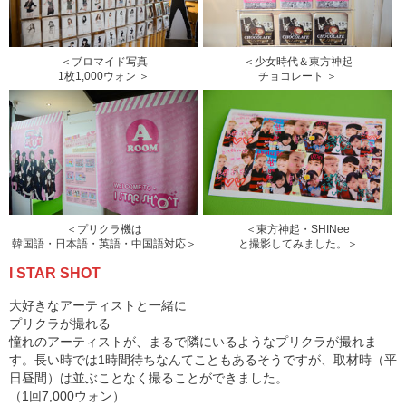
＜ブロマイド写真
＜少女時代＆東方神起
1枚1,000ウォン ＞
チョコレート ＞
＜プリクラ機は
＜東方神起・SHINee
韓国語・日本語・英語・中国語対応＞
と撮影してみました。＞
I STAR SHOT
大好きなアーティストと一緒に
プリクラが撮れる
憧れのアーティストが、まるで隣にいるようなプリクラが撮れま
す。長い時では1時間待ちなんてこともあるそうですが、取材時（平
日昼間）は並ぶことなく撮ることができました。
（1回7,000ウォン）