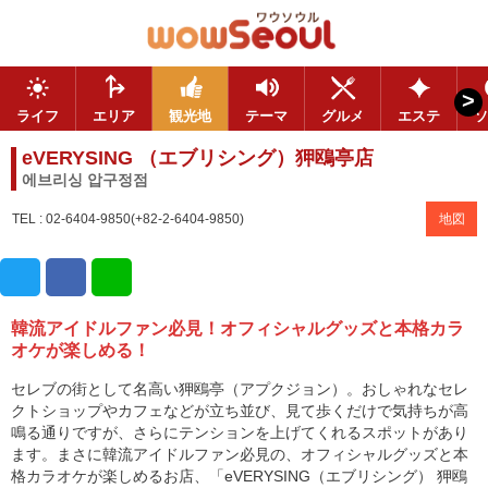
>
ライフ
エリア
観光地
テーマ
グルメ
エステ
ソ
eVERYSING （エブリシング）狎鴎亭店
에브리싱 압구정점
TEL : 02-6404-9850(+82-2-6404-9850)
地図
韓流アイドルファン必見！オフィシャルグッズと本格カラ
オケが楽しめる！
セレブの街として名高い狎鴎亭（アプクジョン）。おしゃれなセレ
クトショップやカフェなどが立ち並び、見て歩くだけで気持ちが高
鳴る通りですが、さらにテンションを上げてくれるスポットがあり
ます。まさに韓流アイドルファン必見の、オフィシャルグッズと本
格カラオケが楽しめるお店、「eVERYSING（エブリシング） 狎鴎