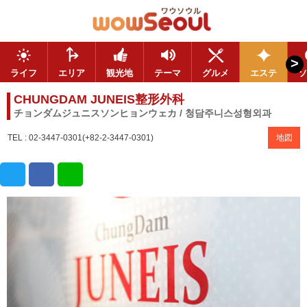
>
ライフ
エリア
観光地
テーマ
グルメ
エステ
ソ
CHUNGDAM JUNEIS整形外科
チョンダムジュニスソンヒョンウェカ / 청담주니스성형외과
TEL : 02-3447-0301(+82-2-3447-0301)
地図