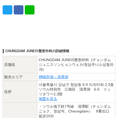
CHUNGDAM JUNEIS整形外科の詳細情報
CHUNGDAM JUNEIS整形外科 (チョンダム
店舗名
ジュニスソンヒョンウェカ/청담주니스성형외
과)
観光エリア
狎鴎亭洞～清潭洞
서울특별시 강남구 청담동 6-5 리츠타워 2,3층
ソウル特別市 江南区 清潭洞 6-5 リッ
住所
ツタワー2,3階
地図を見る
・ソウル地下鉄7号線 清潭駅（チョンダム
ニョク、청담역、Cheongdam） 8番出口
徒歩10分