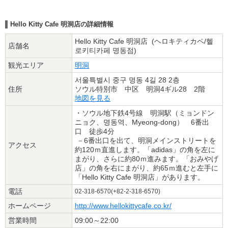
Hello Kitty Cafe 明洞店の詳細情報
Hello Kitty Cafe 明洞店 (ヘロキティカペ/헬
店舗名
로키티카페 명동점)
観光エリア
明洞
서울특별시 중구 명동 4길 28 2층
住所
ソウル特別市 中区 明洞4ギル28 2階
地図を見る
・ソウル地下鉄4号線 明洞駅（ミョンドン
ニョク、명동역、Myeong-dong） 6番出
口 徒歩4分
－6番出口を出て、明洞メインストリートを
アクセス
約120ｍ直進します。「adidas」の角を左に
まがり、さらに約80ｍ進みます。「おみやげ
店」の角を右にまがり、約65ｍ進むと左手に
「Hello Kitty Cafe 明洞店」があります。
電話
02-318-6570(+82-2-318-6570)
ホームページ
http://www.hellokittycafe.co.kr/
営業時間
09:00～22:00