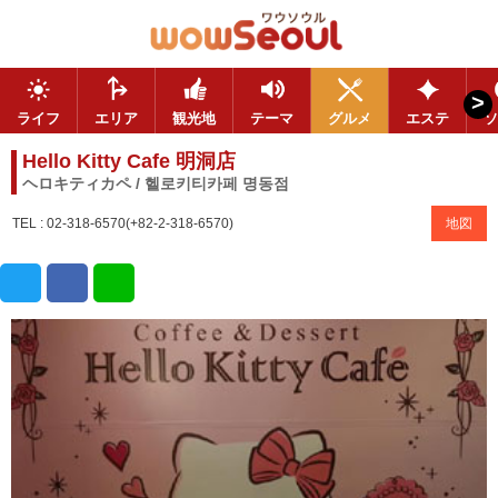
>
ライフ
エリア
観光地
テーマ
グルメ
エステ
ソ
Hello Kitty Cafe 明洞店
ヘロキティカペ / 헬로키티카페 명동점
TEL : 02-318-6570(+82-2-318-6570)
地図