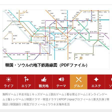
韓国・ソウルの地下鉄路線図（PDFファイル）
ライフ
エリア
観光地
テーマ
グルメ
エステ
ソ
無料ゲーム
|
무료게임
|
キッズゲーム
|
脱出ゲーム
|
着せ替えゲーム
|
オンラインゲー
ム
|
脳トレゲーム
|
韓国ドラマ・韓流ドラマ
|
KPOP
|
kpopプロフィール
|
新大久保
|
韓
国語
|
韓国旅行
|
韓流プロフィール
|
ワウネタ海外生活