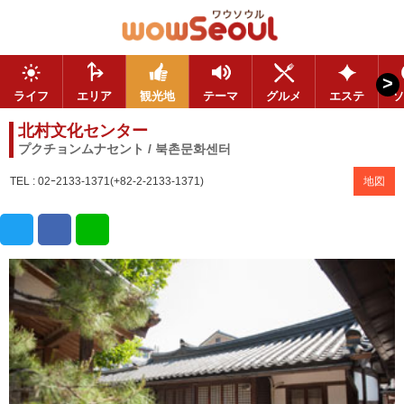
>
ライフ
エリア
観光地
テーマ
グルメ
エステ
ソ
北村文化センター
プクチョンムナセント / 북촌문화센터
TEL : 02ｰ2133-1371(+82-2-2133-1371)
地図