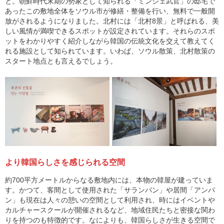
と。朝鮮時代末期の勢家として知られる「ミンジェ武官」の邸宅で
あったこの敷地全体をソウル市が修繕・整備を行い、無料で一般開
放がされるようになりました。北村には「北村8景」と呼ばれる、美
しい風情が満喫できるスポットが設定されています。それらのスポ
ットをわかりやすく紹介しながら韓国の伝統文化を交えて教えてく
れる施設として知られています。いわば、ソウル散策、北村散策の
スタート地点とも言えるでしょう。
より韓国らしさを感じられる空間
約700平方メートルからなる敷地内には、本物の韓屋が建っていま
す。かつて、客間として使用された「サランバン」や居間「アンパ
ン」も現在は人々の憩いの空間として利用され、時にはイベントや
カルチャースクールが開催されるなど、地域住民たちと密接な関わ
りを持つのも特徴的です。なによりも、韓国らしさが生きる空間で