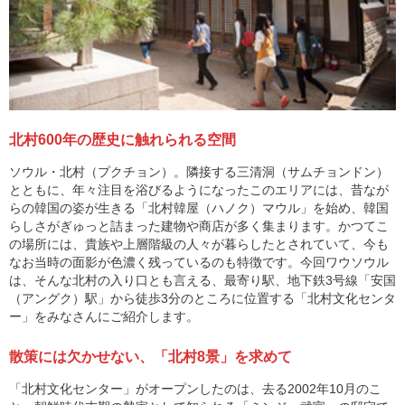
北村600年の歴史に触れられる空間
ソウル・北村（プクチョン）。隣接する三清洞（サムチョンドン）
とともに、年々注目を浴びるようになったこのエリアには、昔なが
らの韓国の姿が生きる「北村韓屋（ハノク）マウル」を始め、韓国
らしさがぎゅっと詰まった建物や商店が多く集まります。かつてこ
の場所には、貴族や上層階級の人々が暮らしたとされていて、今も
なお当時の面影が色濃く残っているのも特徴です。今回ワウソウル
は、そんな北村の入り口とも言える、最寄り駅、地下鉄3号線「安国
（アングク）駅」から徒歩3分のところに位置する「北村文化センタ
ー」をみなさんにご紹介します。
散策には欠かせない、「北村8景」を求めて
「北村文化センター」がオープンしたのは、去る2002年10月のこ