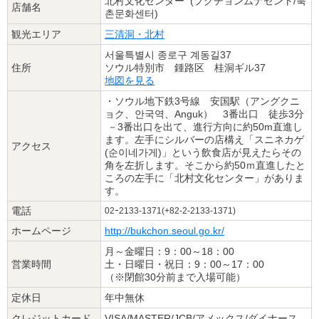
北村文化センター (プクチョンムナセント/북
店舗名
촌문화센터)
観光エリア
三清洞・北村
서울특별시 종로구 계동길37
住所
ソウル特別市 鍾路区 桂洞ギル37
地図を見る
・ソウル地下鉄3号線 安国駅（アングクニ
ョク、안국역、Anguk） 3番出口 徒歩3分
－3番出口を出て、進行方向に約50m直進し
ます。左手にシルバーの店構え「スニネカゲ
アクセス
(순이네가게)」という飲食店が見えたらその
角を左折します。そこから約50ｍ直進したと
ころの左手に「北村文化センター」がありま
す。
電話
02ｰ2133-1371(+82-2-2133-1371)
ホームページ
http://bukchon.seoul.go.kr/
月～金曜日：9：00～18：00
営業時間
土・日曜日・祝日：9：00～17：00
（※閉館30分前まで入場可能）
定休日
年中無休
クレジットカード
VISA/MASTER/JCB/アメックス/ダイナース