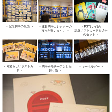
＜記念切手の販売 ＞
＜連日切手コレクターの
＜PSY(サイ)の
方々が集います。 ＞
記念ポストカード＆切手
のセット ＞
＜可愛らしいポストカー
＜切手をモチーフとした
＜キーホルダー ＞
ド ＞
飾り物 ＞