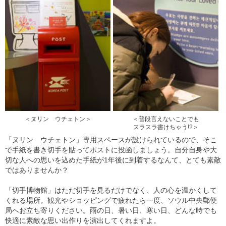
＜ヌリン ウチェトン＞
＜普段言えないことでも
スラスラ書けちゃう!?＞
「ヌリン ウチェトン」専用スペースが設けられているので、そこ
で手紙を書き切手を貼ってポストに投函しましょう。自分自身や大
切な人への思いを込めた手紙が1年後に到着するなんて、とても素敵
ではありませんか？
「切手博物館」はただ切手を見るだけでなく、人の心を温かくして
くれる場所。観光やショッピングで疲れたら一度、ソウル中央郵便
局へお立ち寄りください。雨の日、暑い日、寒い日、どんな時でも
快適に素敵な思い出作りを演出してくれますよ。