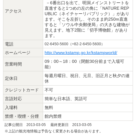
－6番出口を出て、明洞メインストリートを
直進すると1つめの左の角に「NATURE REP
アクセス
UBLIC（ネイチャーリパブリック）」があり
ます。そこを左折し、そのまま約250m直進
すると「ソウル中央郵便局」の大きな建物が
見えます。地下2階に「切手博物館」があり
ます。
電話
02-6450-5600（+82-2-6450-5600）
ホームページ
http://www.kstamp.go.kr/kstampworld/
09：00～18：00（閉館30分前まで入場可
営業時間
能）
毎週月曜日、祝日、元旦、旧正月と秋夕の連
定休日
休
クレジットカード
不可
言語対応
簡単な日本語、英語可
入場料
無料
禁煙・喫煙・分煙
館内禁煙
記事公開日 2013-03-05 最終更新日 2013-03-05
※上記の観光地情報は予告なく変更される場合があります。