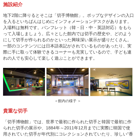
施設紹介
地下2階に降りるとそこは「切手博物館」。ポップなデザインの入口
を入るといちばんはじめにインフォメーションデスクがあります。
入場料は無料です。パンフレット（韓・日・中・英語対応）をもら
って入場しましょう。広々とした館内では切手の歴史や、どのよう
にして切手が作られるのかといった興味深い展示が盛りだくさん。
一部のコンテンツには日本語表記がされているものがあったり、実
際に手に取って体験できるコーナーも充実しているので、子ども連
れの人でも安心して楽しく遊ぶことができます。
＜館内の様子 ＞
貴重な切手
「切手博物館」では、世界で最初に作られた切手と韓国で最初に作
られた切手の展示や、1884年～2011年12月までに実際に韓国で使
用されていた切手が年代別にコレクションされていたり、珍しい“香