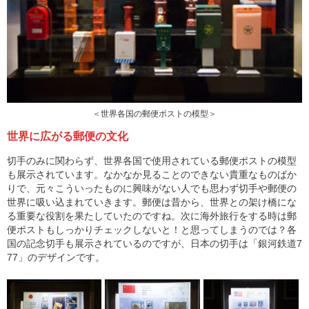
＜世界各国の郵便ポストの模型＞
世界に広がる郵便の文化
切手のみに関わらず、世界各国で使用されている郵便ポストの模型
も展示されています。なかなか見ることのできない貴重なものばか
りで、元々こういったものに興味がない人でも思わず切手や郵便の
世界に吸い込まれていきます。郵便は昔から、世界との架け橋にな
る重要な役割を果たしていたのですね。次に海外旅行をする時は郵
便ポストもしっかりチェックしないと！と思ってしまうのでは？各
国の記念切手も展示されているのですが、日本の切手は「銀河鉄道7
77」のデザインです。