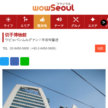
>
ライフ
エリア
観光地
テーマ
グルメ
エステ
ソ
切手博物館
ウピョパンムルグァン / 우표박물관
TEL : 02-6450-5600（+82-2-6450-5600）
地図