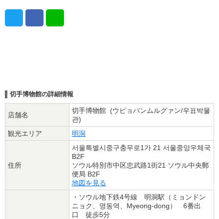
切手博物館の詳細情報
切手博物館 (ウピョパンムルグァン/우표박물
店舗名
관)
観光エリア
明洞
서울특별시중구충무로1가 21 서울중앙우체국
B2F
住所
ソウル特別市中区忠武路1街21 ソウル中央郵
便局 B2F
地図を見る
・ソウル地下鉄4号線 明洞駅（ミョンドン
ニョク、명동역、Myeong-dong） 6番出
口 徒歩5分