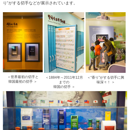
り”がする切手などが展示されています。
＜世界最初の切手と
＜1884年～2011年12月
＜“香り”がする切手に興
韓国最初の切手 ＞
までの
味深々！ ＞
韓国の切手 ＞