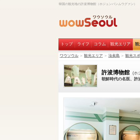
韓国の観光地の許浚博物館（ホジュンパンムウグァン）
トップ
ライフ
コラム
観光エリア
観
ワウソウル
＞
観光エリア
＞
汝矣島
＞
観光ス
許浚博物館
(ホ
朝鮮時代の名医、許