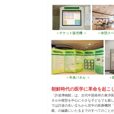
＜チケット販売機 ＞
＜休憩スペ
＜年表パネル ＞
＜
朝鮮時代の医学に革命を起こ
「許浚博物館」は、古代中国発祥の東洋
ネルや模型を中心に小さな子どもでも親
では許浚の生い立ちから宮中の医療機関
鑑」の編纂にいたるまでのすべてのこと