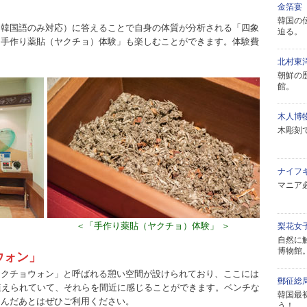
金箔宴 
韓国の
（韓国語のみ対応）に答えることで自身の体質が分析される「四象
迫る。
「手作り薬貼（ヤクチョ）体験」も楽しむことができます。体験費
北村東
朝鮮の
館。
木人博
木彫刻
ナイフ
マニア
＜「手作り薬貼（ヤクチョ）体験」 ＞
梨花女
自然に
博物館
ウォン」
ヤクチョウォン」と呼ばれる憩い空間が設けられており、ここには
郵征総
植えられていて、それらを間近に感じることができます。ベンチな
韓国最
しんだあとはぜひご利用ください。
う！