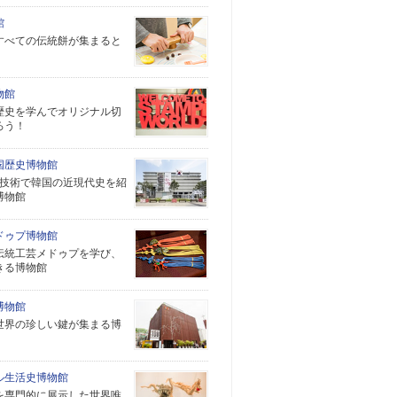
館
すべての伝統餅が集まると
物館
歴史を学んでオリジナル切
ろう！
国歴史博物館
it技術で韓国の近現代史を紹
博物館
ドゥプ博物館
伝統工芸メドゥプを学び、
きる博物館
博物館
世界の珍しい鍵が集まる博
ル生活史博物館
を専門的に展示した世界唯