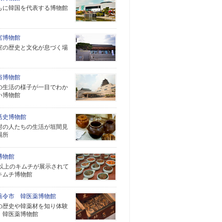
もに韓国を代表する博物館
宮博物館
室の歴史と文化が息づく場
俗博物館
の生活の様子が一目でわか
い博物館
活史博物館
村の人たちの生活が垣間見
場所
博物館
類以上のキムチが展示されて
キムチ博物館
薬令市 韓医薬博物館
の歴史や韓薬材を知り体験
、韓医薬博物館