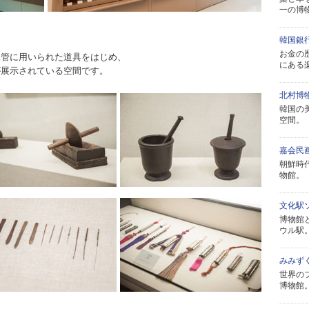
一の博
韓国銀
お金の
保管に用いられた道具をはじめ、
にある
が展示されている空間です。
北村博
韓国の
空間。
嘉会民
朝鮮時
物館。
文化駅ソ
博物館
ウル駅
みみず
世界の
博物館