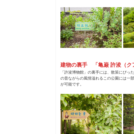
建物の裏手 「亀巌 許浚（ク
「許浚博物館」の裏手には、散策にぴった
の昔ながらの風情溢れるこの公園には一
が可能です。