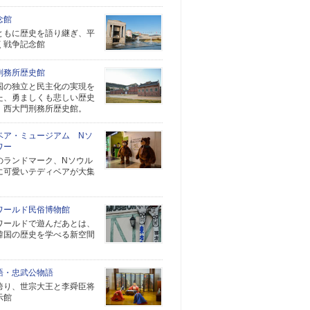
念館
ともに歴史を語り継ぎ、平
く戦争記念館
刑務所歴史館
国の独立と民主化の実現を
た、勇ましくも悲しい歴史
、西大門刑務所歴史館。
ベア・ミュージアム Nソ
ワー
のランドマーク、Nソウル
に可愛いテディベアが大集
ワールド民俗博物館
ワールドで遊んだあとは、
韓国の歴史を学べる新空間
語・忠武公物語
誇り、世宗大王と李舜臣将
示館