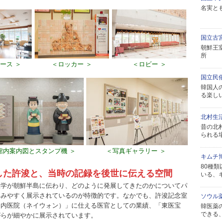
名実と
国立古
朝鮮王
所
ース ＞
＜ロッカー ＞
＜ロビー ＞
国立民
韓国人
る楽し
北村生
昔の北
られる
館内案内図とスタンプ機 ＞
＜写真ギャラリー ＞
キムチ
80種
した許浚と、当時の記録を後世に伝える空間
いる、
医学が朝鮮半島に伝わり、どのように発展してきたのかについてパ
しみやすく展示されているのが特徴的です。なかでも、許浚記念室
ソウル
「内医院（ネイウォン）」に仕える医官としての業績、「東医宝
韓医薬
できる
がらが細やかに展示されています。