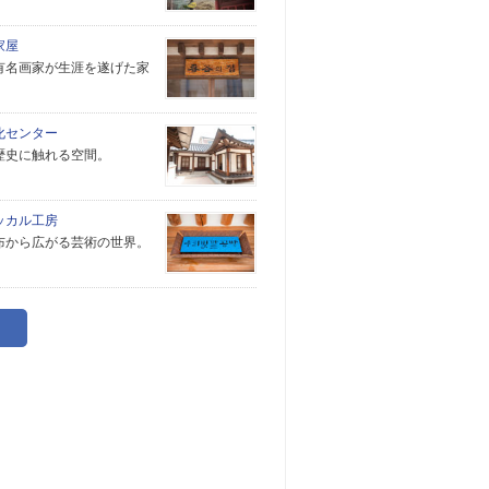
家屋
有名画家が生涯を遂げた家
化センター
歴史に触れる空間。
ッカル工房
布から広がる芸術の世界。