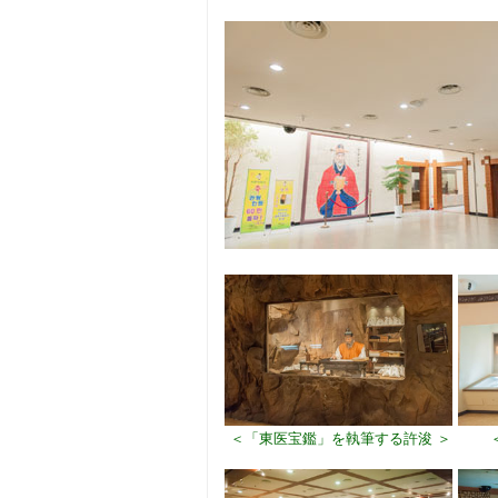
＜「東医宝鑑」を執筆する許浚 ＞