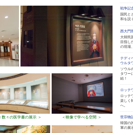
戦争記
国民と
和を説
西大門
大韓民
目指し
の現場
テディ
ウルタ
ソウル
タワー
結！
ロッテ
ロッテ
楽しく
へ。
＜数々の医学書の展示 ＞
＜映像で学べる空間 ＞
世宗物
韓国の
軍の展