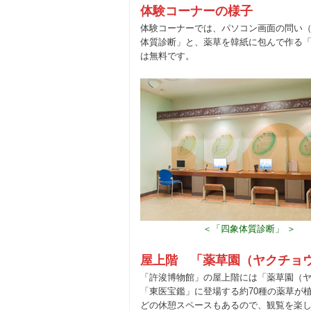
体験コーナーの様子
体験コーナーでは、パソコン画面の問い
体質診断」と、薬草を韓紙に包んで作る
は無料です。
＜「四象体質診断」 ＞
屋上階 「薬草園（ヤクチョ
「許浚博物館」の屋上階には「薬草園（
「東医宝鑑」に登場する約70種の薬草が
どの休憩スペースもあるので、観覧を楽