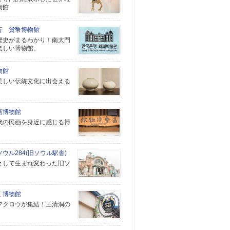
物館
行 貨幣博物館
歴史がまるわかり！南大門
楽しい博物館。
物館
美しい伝統文化に出会える
画博物館
代の民画を身近に感じる博
ウル284(旧ソウル駅舎)
として生まれ変わった旧ソ
。
く博物館
フクロウが集結！三清洞の
。