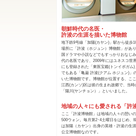
朝鮮時代の名医・
許浚の生涯を描いた博物館
地下鉄9号線「加陽(カヤン)」駅から徒歩1
場所に「許浚（ホジュン）博物館」があ
国ドラマや小説などでもすっかりおなじ
代の名医であり、2009年にはユネスコ世
にも登録された「東医宝鑑(トンイボガム)
でもある「亀巌 許浚(クアム ホジュン)」
いた博物館です。博物館が位置する、こ
江西(カンソ)区は彼の生まれ故郷で、当時
「陽川(ヤンチョン）」といいました。
地域の人々にも愛される「許
ここ「許浚博物館」は地域の人々の憩いの
500ウォン。毎月第2･4土曜日をはじめ
は加陽（カヤン）出身の英雄・許浚の生涯
公立博物館なのです。