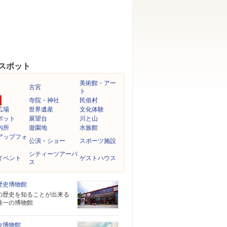
スポット
美術館・アー
古宮
ト
寺院・神社
民俗村
広場
世界遺産
文化体験
ポット
展望台
川と山
内所
遊園地
水族館
アップフォ
公演・ショー
スポーツ施設
シティーツアーバ
イベント
ゲストハウス
ス
歴史博物館
の歴史を知ることが出来る
唯一の博物館
央博物館