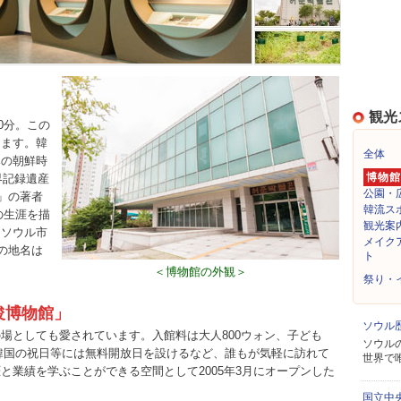
観光
0分。この
ります。韓
全体
みの朝鮮時
博物館
界記録遺産
公園・
」の著者
韓流ス
の生涯を描
観光案
こソウル市
メイク
の地名は
ト
＜博物館の外観＞
祭り・
浚博物館」
ソウル
場としても愛されています。入館料は大人800ウォン、子ども
ソウル
、韓国の祝日等には無料開放日を設けるなど、誰もが気軽に訪れて
世界で
と業績を学ぶことができる空間として2005年3月にオープンした
国立中