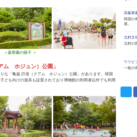
高羲東
韓国の
屋。
北村文
北村の
＜薬草園の様子 ＞
ウリピ
アム ホジュン）公園」
一枚の
りな「亀巌 許浚（クアム ホジュン）公園」があります。韓国
部子ども向けの遊具も設置されており博物館の利用者以外でも利用