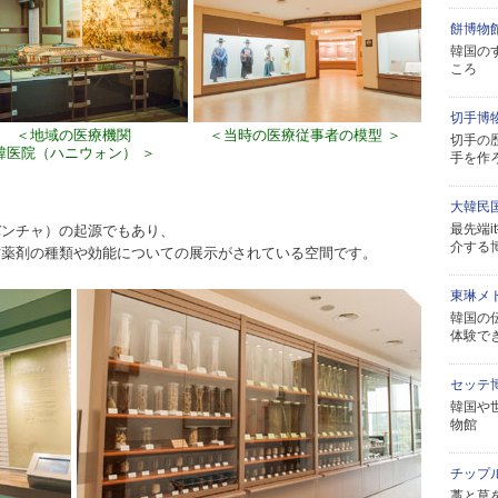
餅博物
韓国の
ころ
切手博
＜地域の医療機関
＜当時の医療従事者の模型 ＞
切手の
韓医院（ハニウォン） ＞
手を作
大韓民
最先端
バンチャ）の起源でもあり、
介する
方薬剤の種類や効能についての展示がされている空間です。
東琳メ
韓国の
体験で
セッテ
韓国や
物館
チップ
藁と草