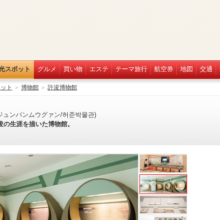
光スポット
グルメ
買い物
エステ
テーマ旅行
航空券
地図
交通
ポット
＞
博物館
＞
許浚博物館
ジュンパンムウグァン/허준박물관)
浚の生涯を描いた博物館。