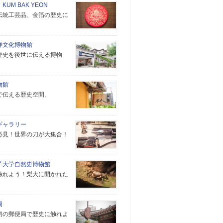
KUM BAK YEON
伝統工芸品、金箔の歴史に
洋文化博物館
歴史を後世に伝える博物
物館
で伝える歴史空間。
ギャラリー
必見！世界の刀が大集合！
子大学自然史博物館
触れよう！梨大に開かれた
。
局
初の郵便局で歴史に触れよ