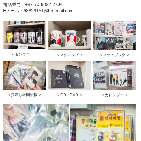
電話番号：+82-70-8822-2704
Eメール：98829151@hanmail.com
＜タンブラー ＞
＜マグカップ ＞
＜フォトブック ＞
＜指差し韓国語帳 ＞
＜CD・DVD ＞
＜カレンダー ＞