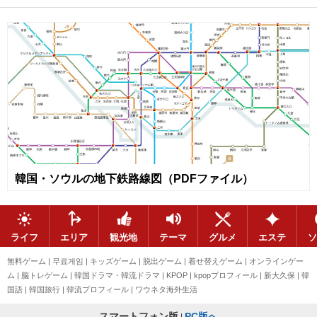
韓国・ソウルの地下鉄路線図（PDFファイル）
ライフ
エリア
観光地
テーマ
グルメ
エステ
ソ
無料ゲーム
|
무료게임
|
キッズゲーム
|
脱出ゲーム
|
着せ替えゲーム
|
オンラインゲー
ム
|
脳トレゲーム
|
韓国ドラマ・韓流ドラマ
|
KPOP
|
kpopプロフィール
|
新大久保
|
韓
国語
|
韓国旅行
|
韓流プロフィール
|
ワウネタ海外生活
スマートフォン版
PC版へ
|