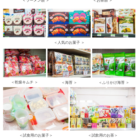
＜ラーメン類 ＞
＜お茶類 ＞
＜人気のお菓子 ＞
＜乾燥キムチ ＞
＜海苔 ＞
＜ふりかけ海苔 ＞
＜試食用のお菓子＞
＜試飲用のお茶＞