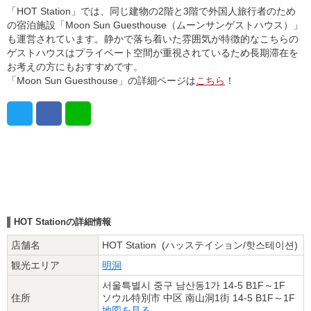
「HOT Station」では、同じ建物の2階と3階で外国人旅行者のため
の宿泊施設「Moon Sun Guesthouse（ムーンサンゲストハウス）」
も運営されています。静かで落ち着いた雰囲気が特徴的なこちらの
ゲストハウスはプライベート空間が重視されているため長期滞在を
お考えの方にもおすすめです。
「Moon Sun Guesthouse」の詳細ページは
こちら
！
HOT Stationの詳細情報
店舗名
HOT Station (ハッステイション/핫스테이션)
観光エリア
明洞
서울특별시 중구 남산동1가 14-5 B1F～1F
住所
ソウル特別市 中区 南山洞1街 14-5 B1F～1F
地図を見る