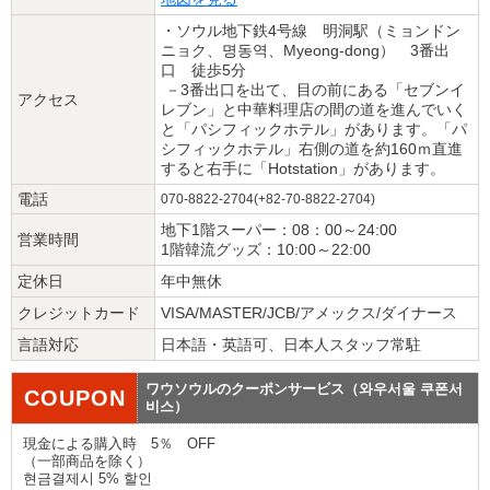
・ソウル地下鉄4号線 明洞駅（ミョンドン
ニョク、명동역、Myeong-dong） 3番出
口 徒歩5分
－3番出口を出て、目の前にある「セブンイ
アクセス
レブン」と中華料理店の間の道を進んでいく
と「パシフィックホテル」があります。「パ
シフィックホテル」右側の道を約160ｍ直進
すると右手に「Hotstation」があります。
電話
070-8822-2704(+82-70-8822-2704)
地下1階スーパー：08：00～24:00
営業時間
1階韓流グッズ：10:00～22:00
定休日
年中無休
クレジットカード
VISA/MASTER/JCB/アメックス/ダイナース
言語対応
日本語・英語可、日本人スタッフ常駐
ワウソウルのクーポンサービス（와우서울 쿠폰서
COUPON
비스）
現金による購入時 5％ OFF
（一部商品を除く）
현금결제시 5% 할인