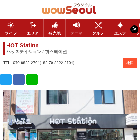
>
ライフ
エリア
観光地
テーマ
グルメ
エステ
ソ
HOT Station
ハッステイション / 핫스테이션
TEL : 070-8822-2704(+82-70-8822-2704)
地図