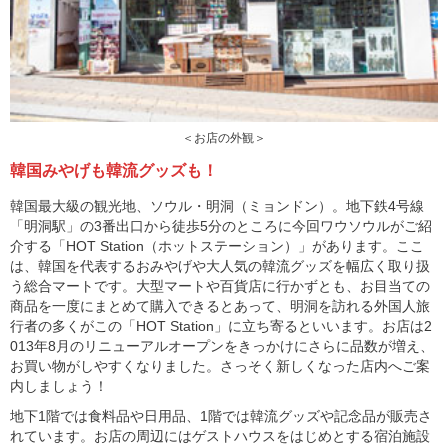
＜お店の外観＞
韓国みやげも韓流グッズも！
韓国最大級の観光地、ソウル・明洞（ミョンドン）。地下鉄4号線
「明洞駅」の3番出口から徒歩5分のところに今回ワウソウルがご紹
介する「HOT Station（ホットステーション）」があります。ここ
は、韓国を代表するおみやげや大人気の韓流グッズを幅広く取り扱
う総合マートです。大型マートや百貨店に行かずとも、お目当ての
商品を一度にまとめて購入できるとあって、明洞を訪れる外国人旅
行者の多くがこの「HOT Station」に立ち寄るといいます。お店は2
013年8月のリニューアルオープンをきっかけにさらに品数が増え、
お買い物がしやすくなりました。さっそく新しくなった店内へご案
内しましょう！
地下1階では食料品や日用品、1階では韓流グッズや記念品が販売さ
れています。お店の周辺にはゲストハウスをはじめとする宿泊施設