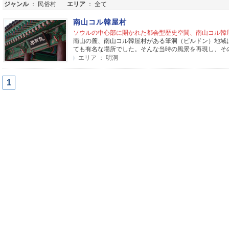
ジャンル
： 民俗村
エリア
： 全て
南山コル韓屋村
ソウルの中心部に開かれた都会型歴史空間、南山コル韓
南山の麓、南山コル韓屋村がある筆洞（ピルドン）地域
ても有名な場所でした。そんな当時の風景を再現し、その趣
エリア ： 明洞
1