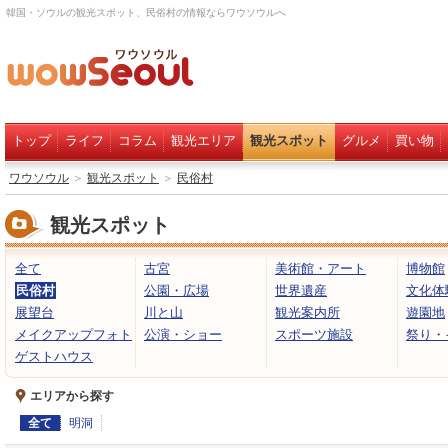
韓国・ソウルの観光スポット、民俗村の情報ならワウソウルへ
トップ
ライフ
コラム
観光エリア
観光スポット
グルメ
買い物
ワウソウル
＞
観光スポット
＞
民俗村
観光スポット
全て
古宮
美術館・アート
博物館
民俗村
公園・広場
世界遺産
文化体
展望台
川と山
観光案内所
遊園地
メイクアップフォト
公演・ショー
スポーツ施設
祭り・
ゲストハウス
エリアから探す
全て
明洞