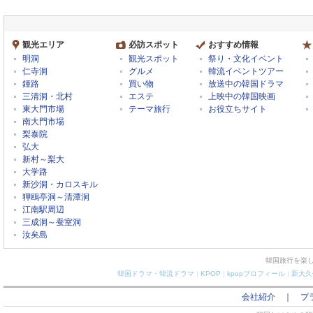
観光エリア
必訪スポット
おすすめ情報
明洞
観光スポット
祭り・文化イベント
仁寺洞
グルメ
韓流イベントツアー
鍾路
買い物
放送中の韓国ドラマ
三清洞・北村
エステ
上映中の韓国映画
東大門市場
テーマ旅行
お役立ちサイト
南大門市場
梨泰院
弘大
新村～梨大
大学路
新沙洞・カロスキル
狎鴎亭洞～清潭洞
江南駅周辺
三成洞～蚕室洞
汝矣島
韓国旅行を楽
韓国ドラマ・韓流ドラマ
|
KPOP
|
kpopプロフィール
|
新大久
会社紹介
｜
プ