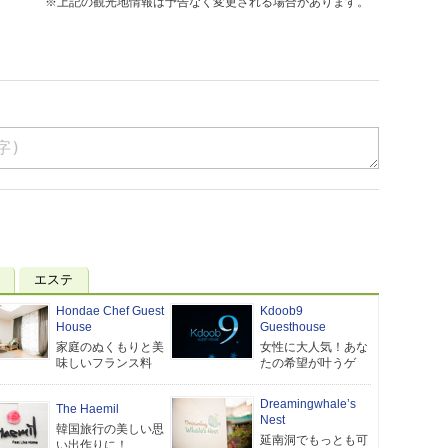
※上記の観光地情報は予告なく変更される場合があります。
エステ
Hondae Chef Guest
Kdoob9
House
Guesthouse
家庭のぬくもりと美
女性に大人気！あな
味しいフランス料
たの希望が叶うゲ
Dreamingwhale’s
The Haemil
Nest
韓国旅行の美しい思
延南洞でもっとも可
い出作りに！