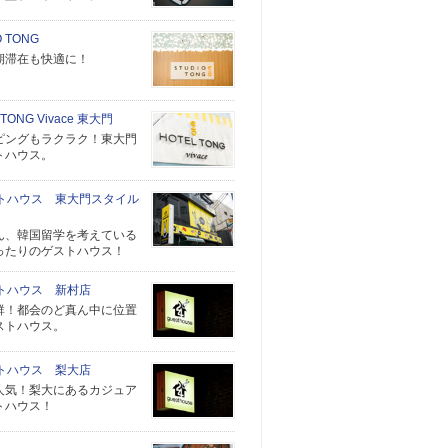
O TONG
期滞在も快適に！
 TONG Vivace 東大門
ピングもラクラク！東大門
トハウス。
ストハウス 東大門スタイル
ん、韓国留学を考えている
ったりのゲストハウス！
ストハウス 新村店
群！都会のど真ん中に位置
ストハウス。
ストハウス 梨大店
人気！梨大にあるカジュア
トハウス！