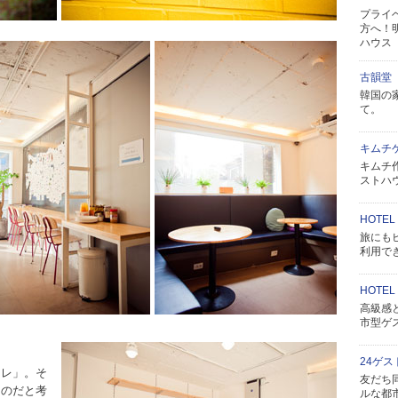
プライ
方へ！
ハウス
古韻堂
韓国の
て。
キムチ
キムチ
ストハ
HOTEL
旅にも
利用で
HOTEL
高級感
市型ゲ
24ゲ
コレ」。そ
友だち
ものだと考
ルな都