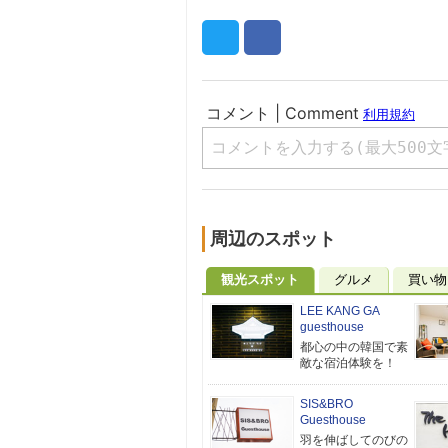
周辺のスポット
観光スポット
グルメ
買い物
LEE KANG GA
guesthouse
都心の中の韓国で素
敵な宿泊体験を！
SIS&BRO
Guesthouse
羽を伸ばしてのびの