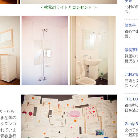
笑豊
北村の
＜枕元のライトとコンセント ＞
ス。
談笑亭
都心で
景。
談笑亭Ⅱ
韓屋の
贅沢を
北村游
芸術と
ストハ
THE LO
！
都市型
日を過
ストたち
ざまな国の
ムクヌンコ
Genty 
くれていま
女の子
一般家
、青春旅行