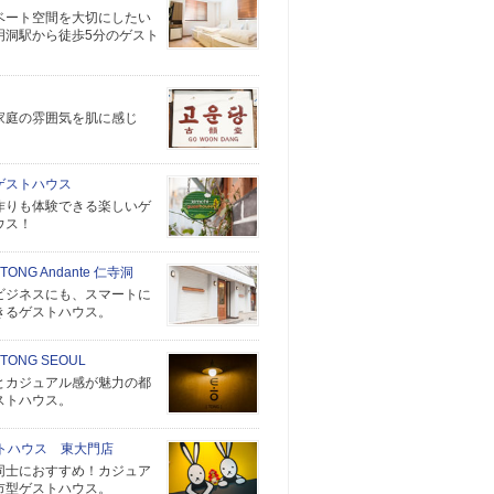
ベート空間を大切にしたい
明洞駅から徒歩5分のゲスト
家庭の雰囲気を肌に感じ
ゲストハウス
作りも体験できる楽しいゲ
ウス！
 TONG Andante 仁寺洞
ビジネスにも、スマートに
きるゲストハウス。
 TONG SEOUL
とカジュアル感が魅力の都
ストハウス。
ストハウス 東大門店
同士におすすめ！カジュア
市型ゲストハウス。