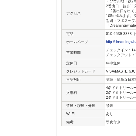
・ソウル地下鉄2号
2番出口 徒歩11
－2番出口を出て
アクセス
105m進みます
갈비（マポスップ
「Dreamingwha
電話
010-6539-3388（
ホームページ
http://dreamingwh
チェックイン：14:
営業時間
チェックアウト：11
定休日
年中無休
クレジットカード
VISA/MASTER
言語対応
英語・簡単な日本
4名ドミトリールー
入場料
2名ドミトリールー
2名ドミトリールー
禁煙・喫煙・分煙
禁煙
Wi-Fi
あり
備考
朝食付き