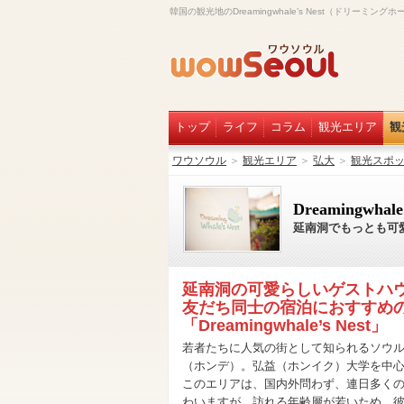
韓国の観光地のDreamingwhale’s Nest（ドリーミン
トップ
ライフ
コラム
観光エリア
観
ワウソウル
＞
観光エリア
＞
弘大
＞
観光スポ
Dreamingwhale
延南洞でもっとも可
延南洞の可愛らしいゲストハ
友だち同士の宿泊におすすめ
「Dreamingwhale’s Nest」
若者たちに人気の街として知られるソウ
（ホンデ）。弘益（ホンイク）大学を中
このエリアは、国内外問わず、連日多く
わいますが、訪れる年齢層が若いため、