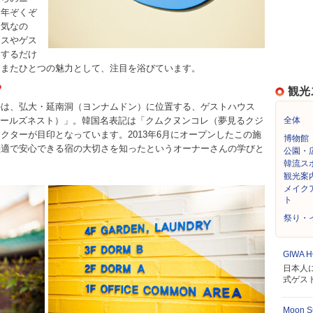
近年ぞくぞ
人気なの
ウスやゲス
泊するだけ
もまたひとつの魅力として、注目を浴びています。
？
観光
のは、弘大・延南洞（ヨンナムドン）に位置する、ゲストハウス
ドリーミングホールズネスト）」。韓国名表記は「クムクヌンコレ（夢見るクジ
全体
クターが目印となっています。2013年6月にオープンしたこの施
博物館
快適で安心できる宿の大切さを知ったというオーナーさんの学びと
公園・
韓流ス
観光案
メイク
ト
祭り・
GIWA 
日本人
式ゲス
Moon S