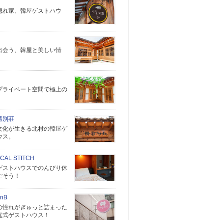
隠れ家、韓屋ゲストハウ
出会う、韓屋と美しい情
プライベート空間で極上の
！
情別莊
文化が生きる北村の韓屋ゲ
ウス。
CAL STITCH
ゲストハウスでのんびり休
ごそう！
BnB
の憧れがぎゅっと詰まった
庭式ゲストハウス！