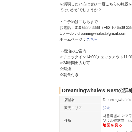
を満喫したい方はぜひ一度こちらの施設
てはいかがでしょうか？
・ご予約はこちらまで
お電話：010-6539-3388（+82-10-6539-33
Eメール：dreamingwhales@gmail.com
ホームページ：
こちら
・宿泊のご案内
☆チェックイン14:00/チェックアウト11:0
☆24時間出入り可
☆禁煙
☆朝食付き
Dreamingwhale’s Nestの
店舗名
Dreamingwha
観光エリア
弘大
서울특별시 마포구 연
住所
ソウル特別市 麻浦
地図を見る