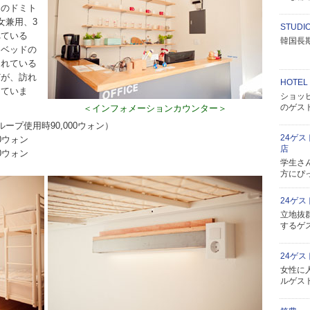
ドのドミト
女兼用、3
STUDI
れている
韓国長
、ベッドの
されている
どが、訪れ
HOTEL
していま
ショッ
のゲス
＜インフォメーションカウンター＞
ループ使用時90,000ウォン）
24ゲ
0ウォン
店
0ウォン
学生さ
方にぴ
24ゲ
立地抜
するゲ
24ゲ
女性に
ルゲス