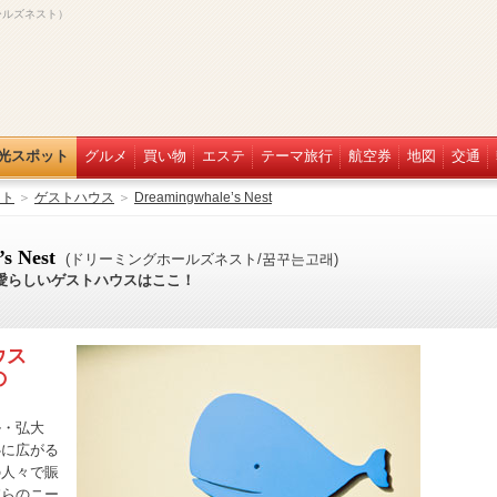
グホールズネスト）
光スポット
グルメ
買い物
エステ
テーマ旅行
航空券
地図
交通
ット
＞
ゲストハウス
＞
Dreamingwhale’s Nest
’s Nest
(ドリーミングホールズネスト/꿈꾸는고래)
愛らしいゲストハウスはここ！
ウス
の
ル・弘大
心に広がる
の人々で賑
彼らのニー