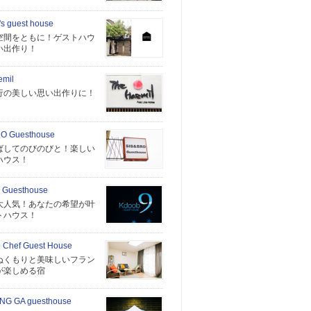
s guest house
空間をともに！ゲストハウ
い出作り！
emil
行の美しい思い出作りに！
O Guesthouse
ばしてのびのびと！楽しい
ハウス！
 Guesthouse
大人気！あなたの希望が叶
トハウス！
 Chef Guest House
ぬくもりと美味しいフラン
が楽しめる宿
NG GA guesthouse