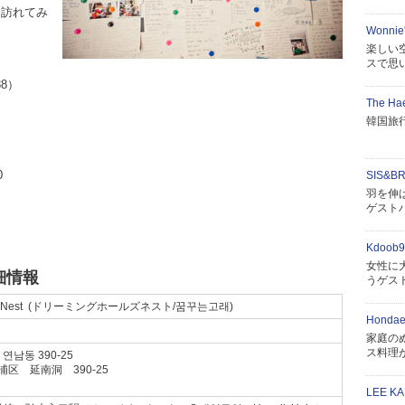
を訪れてみ
Wonnie'
楽しい
スで思
88）
The Ha
韓国旅
0
SIS&BR
羽を伸
ゲスト
Kdoob9
女性に
詳細情報
うゲス
le’s Nest (ドリーミングホールズネスト/꿈꾸는고래)
Hondae
家庭の
ス料理
남동 390-25
区 延南洞 390-25
LEE KA