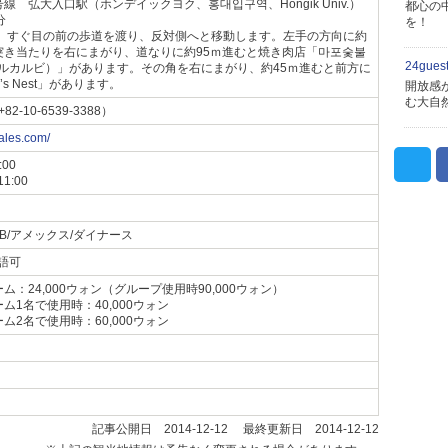
線 弘大入口駅（ホンデイックヨク、홍대입구역、Hongik Univ.）
都心の
分
を！
、すぐ目の前の歩道を渡り、反対側へと移動します。左手の方向に約
。突き当たりを右にまがり、道なりに約95ｍ進むと焼き肉店「마포숯불
24gue
ルカルビ）」があります。その角を右にまがり、約45ｍ進むと前方に
le’s Nest」があります。
開放感
む大自
+82-10-6539-3388）
ales.com/
00
:00
/JCB/アメックス/ダイナース
語可
ム：24,000ウォン（グループ使用時90,000ウォン）
ム1名で使用時：40,000ウォン
ム2名で使用時：60,000ウォン
記事公開日 2014-12-12 最終更新日 2014-12-12