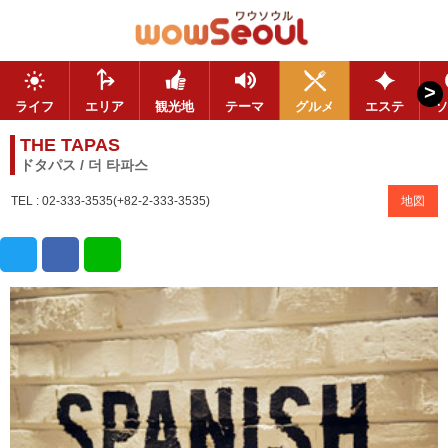
>
ライフ
エリア
観光地
テーマ
グルメ
エステ
ソ
THE TAPAS
ドタパス / 더 타파스
TEL : 02-333-3535(+82-2-333-3535)
地図