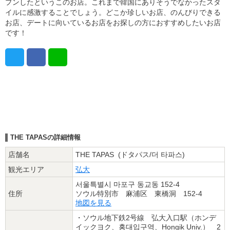
プンしたというこのお店。これまで韓国にありそうでなかったスタ
イルに感激することでしょう。どこか珍しいお店、のんびりできる
お店、デートに向いているお店をお探しの方におすすめしたいお店
です！
THE TAPASの詳細情報
店舗名
THE TAPAS (ドタパス/더 타파스)
観光エリア
弘大
서울특별시 마포구 동교동 152-4
住所
ソウル特別市 麻浦区 東橋洞 152-4
地図を見る
・ソウル地下鉄2号線 弘大入口駅（ホンデ
イックヨク、홍대입구역、Hongik Univ.） 2