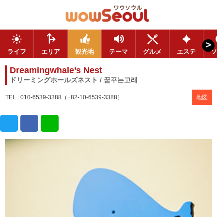
>
ライフ
エリア
観光地
テーマ
グルメ
エステ
ソ
Dreamingwhale’s Nest
ドリーミングホールズネスト / 꿈꾸는고래
TEL : 010-6539-3388（+82-10-6539-3388）
地図