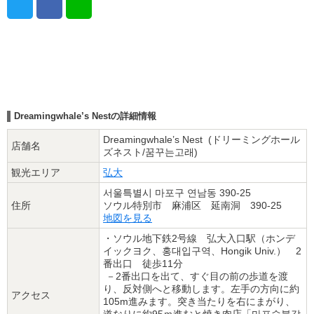
Dreamingwhale’s Nestの詳細情報
Dreamingwhale’s Nest (ドリーミングホール
店舗名
ズネスト/꿈꾸는고래)
観光エリア
弘大
서울특별시 마포구 연남동 390-25
住所
ソウル特別市 麻浦区 延南洞 390-25
地図を見る
・ソウル地下鉄2号線 弘大入口駅（ホンデ
イックヨク、홍대입구역、Hongik Univ.） 2
番出口 徒歩11分
－2番出口を出て、すぐ目の前の歩道を渡
り、反対側へと移動します。左手の方向に約
アクセス
105m進みます。突き当たりを右にまがり、
道なりに約95ｍ進むと焼き肉店「마포숯불갈