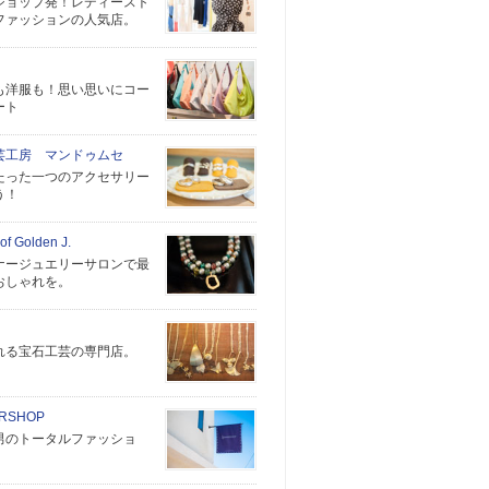
ショップ発！レディースト
ファッションの人気店。
も洋服も！思い思いにコー
ート
芸工房 マンドゥムセ
たった一つのアクセサリー
う！
 of Golden J.
ナージュエリーサロンで最
おしゃれを。
れる宝石工芸の専門店。
RSHOP
男のトータルファッショ