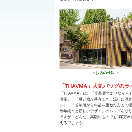
＜お店の外観 ＞
「THAVMA」人気バッグの
「THAVMA」は、「高品質でありなが
機能」・「母と娘が共有でき、流行に流
ン」・「若年層から年齢を重ねた方まで
毎年続々と新しいデザインのバッグをリリー
ですが、どんなに高額のものでも100万wo
えるでしょう。