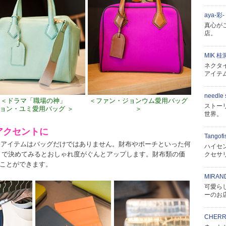
aya‐彩‐
真心が
店。
MIK 桂
ネクタ
アイテ
needle
＜ドラマ「職場の神」
＜ファン・ジョンウム愛用バッグ
ストー
ョン・ユミ愛用バッグ ＞
＞
世界。
アクセントに
Tangofi
るアイテムはバッグだけではありません。財布やポーチといった何
ハイセ
A」で決めてみるとおしゃれ度がぐんとアップします。財布類の価
クセサ
ることができます。
MIRAN
可愛ら
ーのお
CHERR