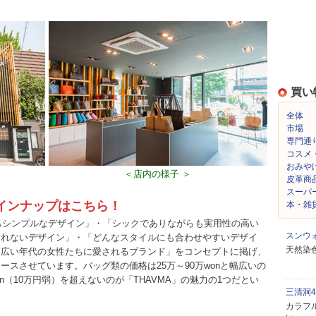
買い
全体
市場
専門通
コスメ
おみや
＜店内の様子 ＞
皮革商
スーパ
ラインナップはこちら！
本・雑
らもシンプルなデザイン」・「シックでありながらも実用性の高い
スンウ
されないデザイン」・「どんなスタイルにも合わせやすいデザイ
天然染
幅広い年代の女性たちに愛されるブランド」をコンセプトに掲げ、
スさせています。バッグ類の価格は25万～90万wonと幅広いの
n（10万円弱）を超えないのが「THAVMA」の魅力の1つだとい
三清洞
カラフ