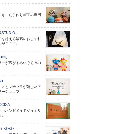
こもった手作り帽子の専門
洞STUDIO
イを超える最高のおしゃれ
ムがここに。
 song
リーが広がるぬいぐるみの
sh
ンスとプチプラが嬉しいア
リーショップ
DOISA
しいハンドメイドジュエリ
店。
Y KOKO