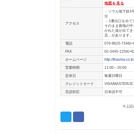
地図を見る
・ソウル地下鉄3
分
－1番出口を出て
アクセス
そのまま路地の中
かれた道が出てき
店」があります。
電話
070-8625-7348(+
FAX
02-3445-1259(+8
ホームページ
http://thavma.co.kr
営業時間
11:00～20:00
定休日
毎週日曜日
クレジットカード
VISA/MASTER
言語対応
日本語不可
※上記