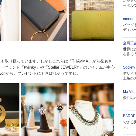
ネット
ータル
meeori
バッグ
ディネ
金属工
世界に
を作ろ
ーも取り扱っています。しかしこれらは「THAVMA」から発表さ
ド「twiinky」や「Stellar JEWELRY」のアイテムが中心
Society
wonから。プレゼントにも喜ばれそうですね。
デザイ
上級の
Ma Vie
個性溢
BARBE
できる
ン。