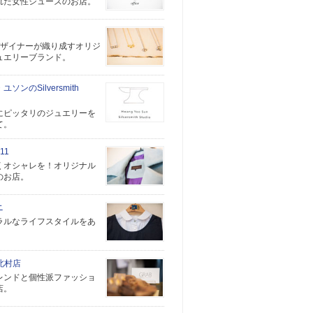
れた女性シューズのお店。
デザイナーが織り成すオリジ
ュエリーブランド。
ソンのSilversmith
にピッタリのジュエリーを
て。
11
くオシャレを！オリジナル
のお店。
ニ
ラルなライフスタイルをあ
。
 北村店
レンドと個性派ファッショ
店。