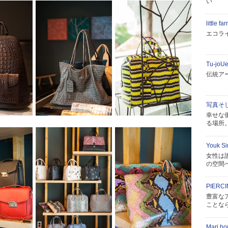
い
little fa
エコラ
Tu-joU
伝統ア
写真そ
幸せな
る場所
Youk 
女性は
の空間
PIERCI
豊富な
ことな
Mari ho