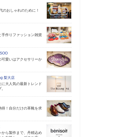
0代のおしゃれのために！
と手作りファッション雑貨
。
 SOO
の可愛いはアクセサリーか
ing 梨大店
生に大人気の最新トレンド
プ。
納得！自分だけの革靴を求
ンから製作まで、丹精込め