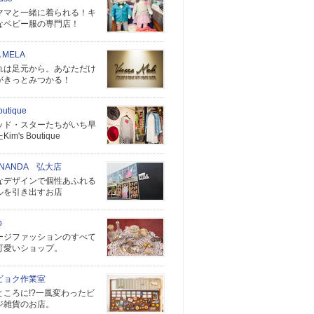
ママと一緒に着られる！キ
なベビー服の専門店！
A MELA
れは足元から。あなただけ
がきっとみつかる！
outique
ッド・スターたちがいち早
m's Boutique
E NANDA 弘大店
なデザインで個性あふれる
ルを引き出すお店
o
ージファッションのすべて
可愛いショップ。
ビョク作業室
ところに!?一風変わったビ
ジ雑貨のお店。