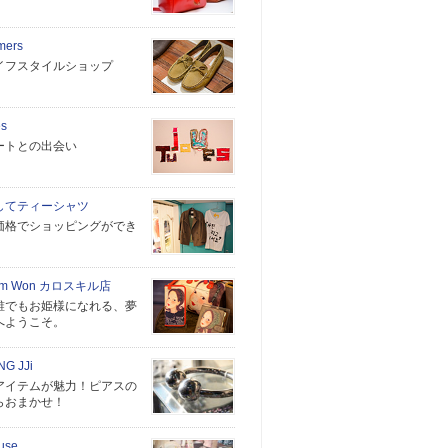
rmers
イフスタイルショップ
es
ートとの出会い
してティーシャツ
価格でショッピングができ
。
Sim Won カロスキル店
誰でもお姫様になれる、夢
へようこそ。
NG JJi
アイテムが魅力！ピアスの
らおまかせ！
use