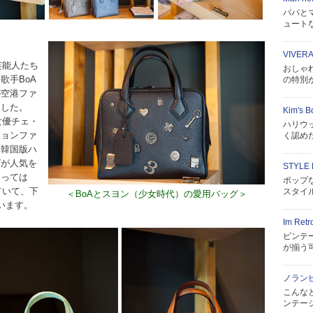
パパと
ュート
VIVER
芸能人たち
おしゃ
歌手BoA
の特別
が空港ファ
ました。
Kim's B
女優チェ・
ハリウ
ジョンファ
く認めたKi
（韓国版ハ
グが人気を
STYL
たっては
ポップ
ていて、下
スタイ
＜BoAとスヨン（少女時代）の愛用バッグ＞
います。
Im Retr
ビンテ
が揃う
ノラン
こんな
ンテー