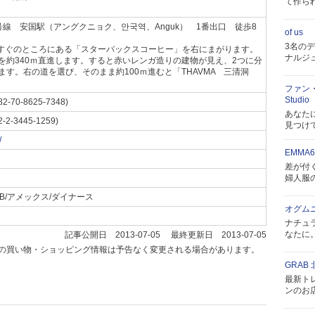
て作ら
号線 安国駅（アングクニョク、안국역、Anguk） 1番出口 徒歩8
of us
3名の
すぐのところにある「スターバックスコーヒー」を右にまがります。
ナルジ
を約340ｍ直進します。すると赤いレンガ造りの建物が見え、2つに分
ます。右の道を選び、そのまま約100ｍ進むと「THAVMA 三清洞
ファン・ユ
Studio
82-70-8625-7348)
あなた
2-2-3445-1259)
見つけ
/
EMMA6
差が付
婦人服
/JCB/アメックス/ダイナース
オグム
ナチュ
なたに
記事公開日 2013-07-05 最終更新日 2013-07-05
の買い物・ショッピング情報は予告なく変更される場合があります。
GRAB
最新ト
ンのお