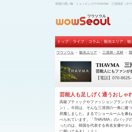
韓国の買い物・ショッピングのTHAVMA 三清洞店（タ
トップ
ライフ
コラム
観光エリア
観
ワウソウル
＞
観光エリア
＞
三清洞・北村
＞
THAVMA 
芸能人にもファンが
【電話】070-8625-73
芸能人も足しげく通うおしゃれ
高級ブティックやファッションブランド
ン）。今回は、そんな三清洞の一角に建つ
邪魔しました。まるでショールームを兼
べられています。「THAVMA」のバッ
ったのは、韓国を代表する有名女優やタ
に覗いてみましょう！