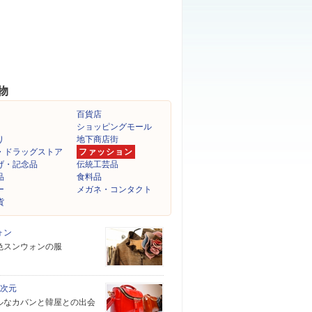
物
百貨店
ショッピングモール
り
地下商店街
・ドラッグストア
ファッション
げ・記念品
伝統工芸品
品
食料品
ー
メガネ・コンタクト
貨
ォン
色スンウォンの服
4次元
ルなカバンと韓屋との出会