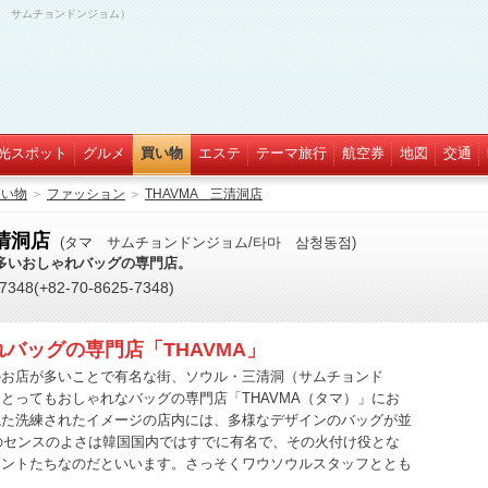
マ サムチョンドンジョム）
光スポット
グルメ
買い物
エステ
テーマ旅行
航空券
地図
交通
買い物
＞
ファッション
＞
THAVMA 三清洞店
三清洞店
(タマ サムチョンドンジョム/타마 삼청동점)
多いおしゃれバッグの専門店。
48(+82-70-8625-7348)
バッグの専門店「THAVMA」
のお店が多いことで有名な街、ソウル・三清洞（サムチョンド
とってもおしゃれなバッグの専門店「THAVMA（タマ）」にお
ねた洗練されたイメージの店内には、多様なデザインのバッグが並
グのセンスのよさは韓国国内ではすでに有名で、その火付け役とな
レントたちなのだといいます。さっそくワウソウルスタッフととも