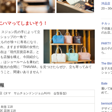
洋品店
20～3
」にハマってしまいそう！
チカッ
子供服
イ・スジョン氏の手によって立
のお店
トショップの一角で
たものが徐々に有名になり、
PARTY
られ、ますます韓国の女性た
女の子
現在は「現代百貨店本店」と
ら。
にも店舗を構え、今回紹介し
）」はショールームを兼ねた
The Bl
観光の合間に「THAVMA」を見つけたらぜひ、立ち寄ってみて
女子大
まうこと、間違いありません！
ショッ
Bate
情報
履いて
めて。
洞店 (タマ サムチョンドンジョム/타마 삼청동점)
benisoit
화동 118
デザイ
 花洞 118