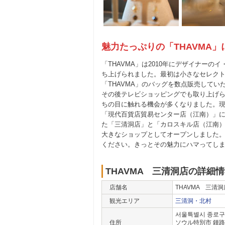
魅力たっぷりの「THAVMA
「THAVMA」は2010年にデザイナーの
ち上げられました。最初は小さなセレク
「THAVMA」のバッグを数点販売してい
その後テレビショッピングでも取り上げ
ちの目に触れる機会が多くなりました。
「現代百貨店貿易センター店（江南）」
た「三清洞店」と「カロスキル店（江南
大きなショップとしてオープンしました。
ください。きっとその魅力にハマってし
THAVMA 三清洞店の詳細
店舗名
THAVMA 三清
観光エリア
三清洞・北村
서울특별시 종로구 
住所
ソウル特別市 鍾路区