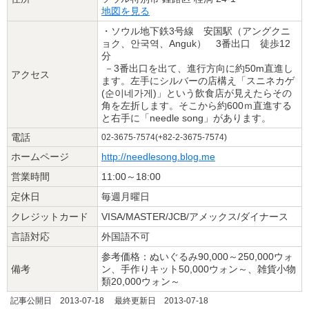
地図を見る
・ソウル地下鉄3号線 安国駅（アングクニ
ョク、안국역、Anguk） 3番出口 徒歩12
分
－3番出口を出て、進行方向に約50m直進し
アクセス
ます。左手にシルバーの店構え「スニネカゲ
(순이네가게)」という飲食店が見えたらその
角を左折します。そこから約600ｍ直進する
と右手に「needle song」があります。
電話
02-3675-7574(+82-2-3675-7574)
ホームページ
http://needlesong.blog.me
営業時間
11:00～18:00
定休日
毎週月曜日
クレジットカード
VISA/MASTER/JCB/アメックス/ダイナース
言語対応
外国語不可
参考価格：ぬいぐるみ90,000～250,000ウォ
備考
ン、手作りキット50,000ウォン～、雑貨小物
類20,000ウォン～
記事公開日 2013-07-18 最終更新日 2013-07-18