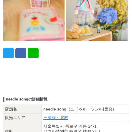
needle songの詳細情報
店舗名
needle song (ニドゥル ソン/니들송)
観光エリア
三清洞・北村
서울특별시 종로구 계동 24-1
住所
ソウル特別市 鍾路区 桂洞 24-1