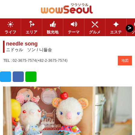
>
ライフ
エリア
観光地
テーマ
グルメ
エステ
ソ
needle song
ニドゥル ソン / 니들송
TEL : 02-3675-7574(+82-2-3675-7574)
地図