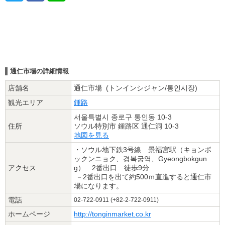
通仁市場の詳細情報
店舗名
通仁市場 (トンインシジャン/통인시장)
観光エリア
鍾路
서울특별시 종로구 통인동 10-3
住所
ソウル特別市 鍾路区 通仁洞 10-3
地図を見る
・ソウル地下鉄3号線 景福宮駅（キョンボ
ックンニョク、경복궁역、Gyeongbokgun
アクセス
g） 2番出口 徒歩9分
－2番出口を出て約500ｍ直進すると通仁市
場になります。
電話
02-722-0911 (+82-2-722-0911)
ホームページ
http://tonginmarket.co.kr