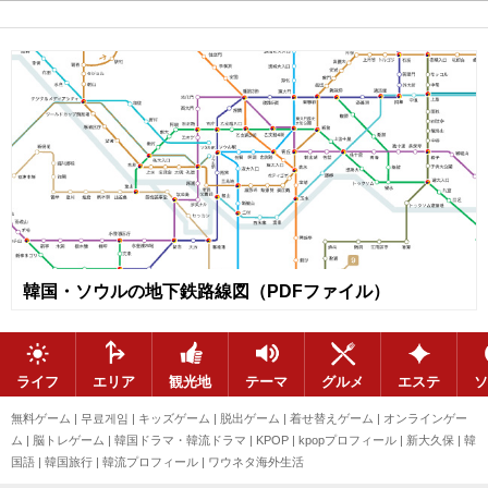
韓国・ソウルの地下鉄路線図（PDFファイル）
ライフ
エリア
観光地
テーマ
グルメ
エステ
ソ
無料ゲーム
|
무료게임
|
キッズゲーム
|
脱出ゲーム
|
着せ替えゲーム
|
オンラインゲー
ム
|
脳トレゲーム
|
韓国ドラマ・韓流ドラマ
|
KPOP
|
kpopプロフィール
|
新大久保
|
韓
国語
|
韓国旅行
|
韓流プロフィール
|
ワウネタ海外生活