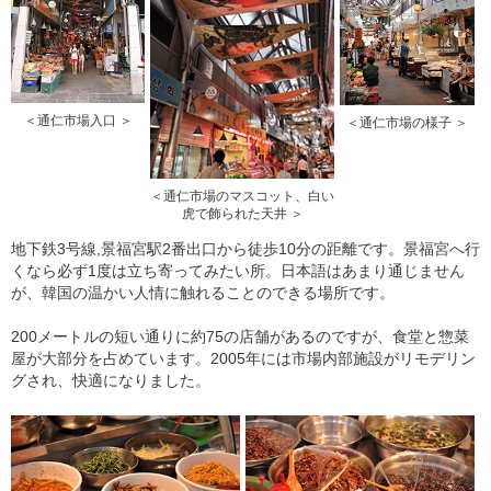
＜通仁市場入口 ＞
＜通仁市場の様子 ＞
＜通仁市場のマスコット、白い
虎で飾られた天井 ＞
地下鉄3号線,景福宮駅2番出口から徒歩10分の距離です。景福宮へ行
くなら必ず1度は立ち寄ってみたい所。日本語はあまり通じません
が、韓国の温かい人情に触れることのできる場所です。
200メートルの短い通りに約75の店舗があるのですが、食堂と惣菜
屋が大部分を占めています。2005年には市場内部施設がリモデリン
グされ、快適になりました。