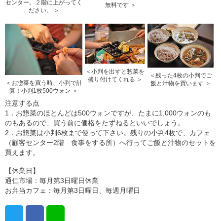
センター。２階に上がってく
無料です ＞
ださい。 ＞
＜小判を出すと惣菜を
＜残った4枚の小判でご
盛り付けてくれる ＞
＜お惣菜を買う時、小判で計
飯と汁物を買います ＞
算！小判1枚500ウォン ＞
注意する点
1．お惣菜のほとんどは500ウォンですが、たまに1,000ウォンのも
のもあるので、買う前に価格をたずねるといいでしょう。
2．お惣菜は小判6枚まで使って下さい。残りの小判4枚で、カフェ
（顧客センター2階 食事をする所）へ行ってご飯と汁物のセットを
買えます。
【休業日】
通仁市場：毎月第3日曜日休業
お弁当カフェ：毎月第3日曜日、毎週月曜日