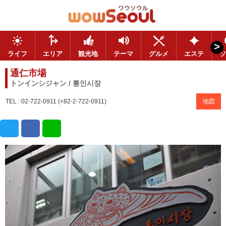
>
ライフ
エリア
観光地
テーマ
グルメ
エステ
ソ
通仁市場
トンインシジャン / 통인시장
TEL : 02-722-0911 (+82-2-722-0911)
地図