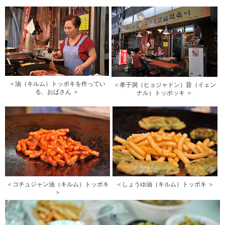
＜油（キルム）トッポキを作ってい
＜孝子洞（ヒョジャドン）昔（イェン
る、おばさん ＞
ナル）トッポッキ ＞
＜コチュジャン油（キルム）トッポキ
＜しょうゆ油（キルム）トッポキ ＞
＞