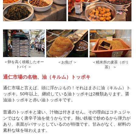
＜卵を高く積載したオー
＜お焦げ ＞
＜精米所の麦茶（ポリ
トバイ ＞
茶） ＞
通仁市場の名物、油（キルム）トッポキ
通仁市場と言えば、頭に浮かぶもの！それはまさに油（キルム）ト
ッポキ。50年以上、継続している油トッポキは2種類あります。醤
油油トッポキと赤い油トッポキです。
普通のトッポキと違い、汁物は付きません。その理由はコチュジャ
ンではなく唐辛子油を使うからです。熱い鉄板で炒めるから弾力が
あり、表面がパサッとしているのが特徴です。甘みがなく、材料の
素朴な味を味わえます。