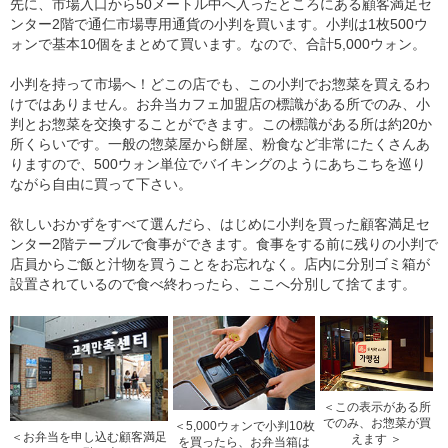
先に、市場入口から50メートル中へ入ったところにある顧客満足セ
ンター2階で通仁市場専用通貨の小判を買います。小判は1枚500ウ
ォンで基本10個をまとめて買います。なので、合計5,000ウォン。
小判を持って市場へ！どこの店でも、この小判でお惣菜を買えるわ
けではありません。お弁当カフェ加盟店の標識がある所でのみ、小
判とお惣菜を交換することができます。この標識がある所は約20か
所くらいです。一般の惣菜屋から餅屋、粉食など非常にたくさんあ
りますので、500ウォン単位でバイキングのようにあちこちを巡り
ながら自由に買って下さい。
欲しいおかずをすべて選んだら、はじめに小判を買った顧客満足セ
ンター2階テーブルで食事ができます。食事をする前に残りの小判で
店員からご飯と汁物を買うことをお忘れなく。店内に分別ゴミ箱が
設置されているので食べ終わったら、ここへ分別して捨てます。
＜この表示がある所
でのみ、お惣菜が買
＜5,000ウォンで小判10枚
＜お弁当を申し込む顧客満足
えます ＞
を買ったら、お弁当箱は