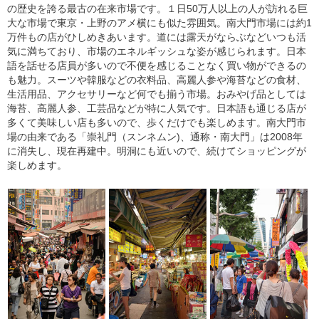
の歴史を誇る最古の在来市場です。１日50万人以上の人が訪れる巨
大な市場で東京・上野のアメ横にも似た雰囲気。南大門市場には約1
万件もの店がひしめきあいます。道には露天がならぶなどいつも活
気に満ちており、市場のエネルギッシュな姿が感じられます。日本
語を話せる店員が多いので不便を感じることなく買い物ができるの
も魅力。スーツや韓服などの衣料品、高麗人参や海苔などの食材、
生活用品、アクセサリーなど何でも揃う市場。おみやげ品としては
海苔、高麗人参、工芸品などが特に人気です。日本語も通じる店が
多くて美味しい店も多いので、歩くだけでも楽しめます。南大門市
場の由来である「崇礼門（スンネムン)、通称・南大門」は2008年
に消失し、現在再建中。明洞にも近いので、続けてショッピングが
楽しめます。