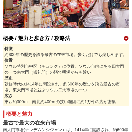
概要 / 魅力と歩き方 / 攻略法
特徴
約600年の歴史を誇る最古の在来市場。歩くだけでも楽しめます。
位置
ソウル特別市中区（チュンク）に位置。ソウル市内にある四大門
の一つ南大門（崇礼門）の隣で明洞からも近い
歴史
朝鮮時代の1414年に開設され、約600年の歴史を誇る最古の市
場、東大門市場と並ぶソウル二大市場の一つ
広さ
東西約300ｍ、南北約400ｍの狭い範囲に約1万件の店が密集
概要と魅力
最古で最大の在来市場
南大門市場(ナンデムンシジャン）は、1414年に開設され、約600年