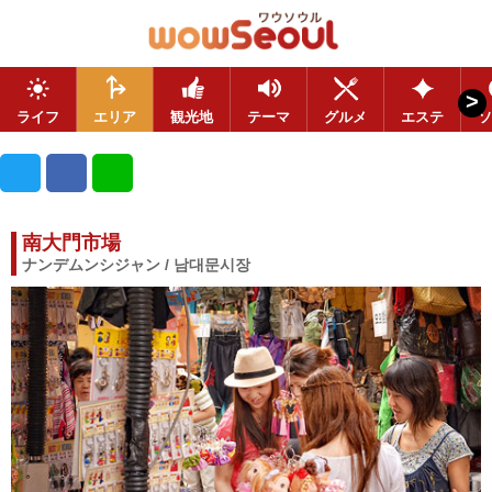
>
ライフ
エリア
観光地
テーマ
グルメ
エステ
ソ
南大門市場
ナンデムンシジャン / 남대문시장