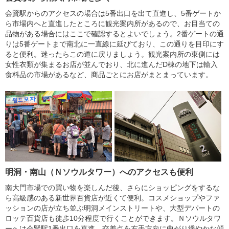
会賢駅からのアクセスの場合は5番出口を出て直進し、5番ゲートか
ら市場内へと直進したところに観光案内所があるので、お目当ての
品物がある場合にはここで確認するとよいでしょう。2番ゲートの通
りは5番ゲートまで南北に一直線に延びており、この通りを目印にす
ると便利。迷ったらこの道に戻りましょう。観光案内所の東側には
女性衣類が集まるお店が並んでおり、北に進んだD棟の地下は輸入
食料品の市場があるなど、商品ごとにお店がまとまっています。
明洞・南山（Ｎソウルタワー）へのアクセスも便利
南大門市場での買い物を楽しんだ後、さらにショッピングをするな
ら高級感のある新世界百貨店が近くて便利。コスメショップやファ
ッションの店が立ち並ぶ明洞メインストリートや、大型デパートの
ロッテ百貨店も徒歩10分程度で行くことができます。Ｎソウルタワ
ーへは会賢駅1番出口を直進、交差点を右手方向に曲がり緩やかな傾