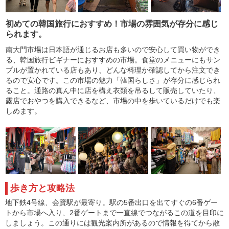
初めての韓国旅行におすすめ！市場の雰囲気が存分に感じ
られます。
南大門市場は日本語が通じるお店も多いので安心して買い物ができ
る、韓国旅行ビギナーにおすすめの市場。食堂のメニューにもサン
プルが置かれている店もあり、どんな料理か確認してから注文でき
るので安心です。この市場の魅力「韓国らしさ」が存分に感じられ
ること。通路の真ん中に店を構え衣類を吊るして販売していたり、
露店でおやつを購入できるなど、市場の中を歩いているだけでも楽
しめます。
歩き方と攻略法
地下鉄4号線、会賢駅が最寄り。駅の5番出口を出てすぐの6番ゲー
トから市場へ入り、2番ゲートまで一直線でつながるこの道を目印に
しましょう。この通りには観光案内所があるので情報を得てから散