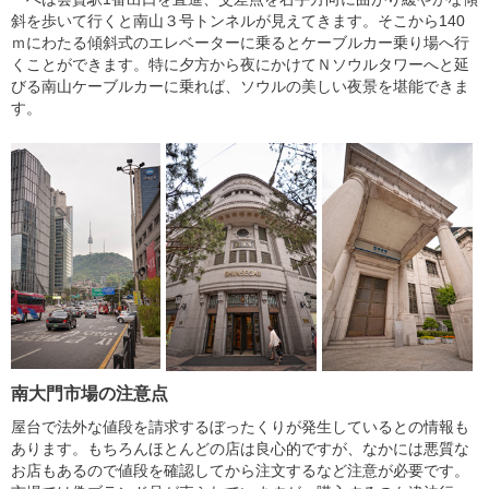
斜を歩いて行くと南山３号トンネルが見えてきます。そこから140
ｍにわたる傾斜式のエレベーターに乗るとケーブルカー乗り場へ行
くことができます。特に夕方から夜にかけてＮソウルタワーへと延
びる南山ケーブルカーに乗れば、ソウルの美しい夜景を堪能できま
す。
南大門市場の注意点
屋台で法外な値段を請求するぼったくりが発生しているとの情報も
あります。もちろんほとんどの店は良心的ですが、なかには悪質な
お店もあるので値段を確認してから注文するなど注意が必要です。