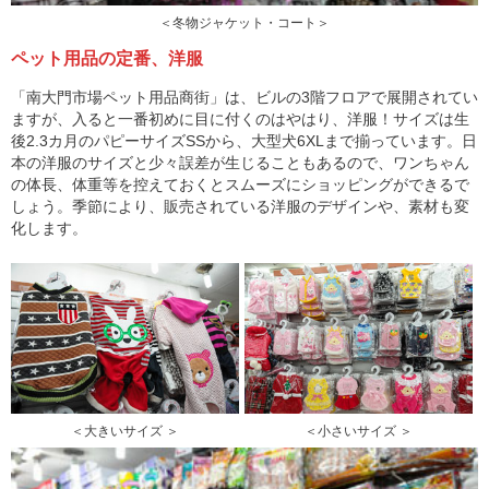
＜冬物ジャケット・コート＞
ペット用品の定番、洋服
「南大門市場ペット用品商街」は、ビルの3階フロアで展開されてい
ますが、入ると一番初めに目に付くのはやはり、洋服！サイズは生
後2.3カ月のパピーサイズSSから、大型犬6XLまで揃っています。日
本の洋服のサイズと少々誤差が生じることもあるので、ワンちゃん
の体長、体重等を控えておくとスムーズにショッピングができるで
しょう。季節により、販売されている洋服のデザインや、素材も変
化します。
＜大きいサイズ ＞
＜小さいサイズ ＞