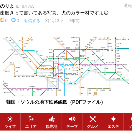
韓国・ソウルの地下鉄路線図（PDFファイル）
ライフ
エリア
観光地
テーマ
グルメ
エステ
ソ