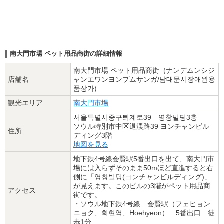
南大門市場 ペット用品商街の詳細情報
南大門市場 ペット用品商街 (ナンデムンシジ
店舗名
ャンエワンヨンプムサンガ/남대문시장애완용
품상가)
観光エリア
南大門市場
서울특별시중구퇴계로39 영창빌딩3층
ソウル特別市中区退渓路39 ヨンチャンビル
住所
ディング3階
地図を見る
地下鉄4号線会賢駅5番出口を出て、南大門市
場には入らずそのまま50mほど直進すると右
側に「영창빌딩(ヨンチャンビルディング)」
が見えます。このビルの3階がペット用品商
アクセス
街です。
・ソウル地下鉄4号線 会賢駅（フェヒョン
ニョク、회현역、Hoehyeon） 5番出口 徒
歩1分