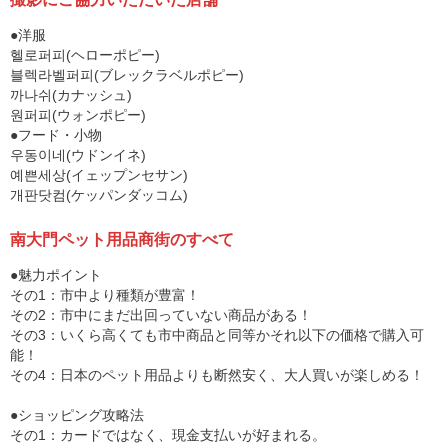
●洋服
헬로퍼피(ヘローポピー)
블렉라벨퍼피(ブレックラベルポピー)
까나쉬(カナッシュ)
원퍼피(ウォンポピー)
●フード・小物
우동이네(ウドンイネ)
예쁜세상(イェップンセサン)
개판닷컴(ケッパンダッコム)
南大門ペット用品商街のすべて
●魅力ポイント
その1：市中より種類が豊富！
その2：市中にまだ出回っていない商品がある！
その3：いくら高くても市中商品と同等かそれ以下の価格で購入可
能！
その4：日本のペット用品よりも断然安く、大人買いが楽しめる！
●ショッピング攻略法
その1：カードではなく、現金支払いが好まれる。