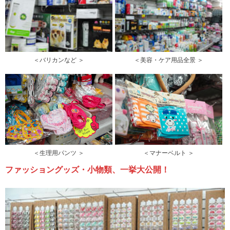
＜バリカンなど ＞
＜美容・ケア用品全景 ＞
＜生理用パンツ ＞
＜マナーベルト ＞
ファッショングッズ・小物類、一挙大公開！