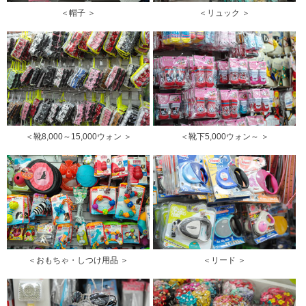
＜帽子 ＞
＜リュック ＞
＜靴8,000～15,000ウォン ＞
＜靴下5,000ウォン～ ＞
＜おもちゃ・しつけ用品 ＞
＜リード ＞