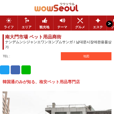
>
ライフ
エリア
観光地
テーマ
グルメ
エステ
ソ
南大門市場 ペット用品商街
ナンデムンシジャンエワンヨンプムサンガ / 남대문시장애완용품상
가
TEL :
地図
韓国通のみが知る、格安ペット用品専門店