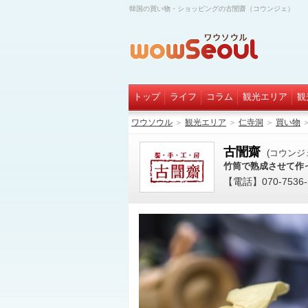
韓国の買い物・ショッピングの古誾齋（コウンジェ）
トップ
ライフ
コラム
観光エリア
観
ワウソウル
＞
観光エリア
＞
仁寺洞
＞
買い物
古誾齋
(コウンジ
竹筒で熟成させて作
【電話】070-7536-51