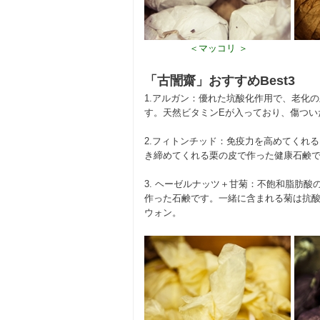
＜マッコリ ＞
「古誾齋」おすすめBest3
1.アルガン：優れた坑酸化作用で、老化
す。天然ビタミンEが入っており、傷ついた
2.フィトンチッド：免疫力を高めてくれ
き締めてくれる栗の皮で作った健康石鹸です
3. ヘーゼルナッツ＋甘菊：不飽和脂肪
作った石鹸です。一緒に含まれる菊は抗酸化
ウォン。