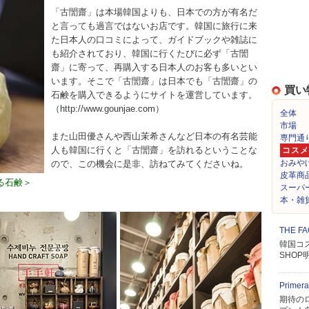
「古誾齋」は本場韓国よりも、日本での方が有名だ
と言っても過言ではないお店です。韓国に旅行に来
た日本人の口コミによって、ガイドブックや雑誌に
も紹介されており、韓国に行くたびに必ず「古誾
齋」に寄って、再購入する日本人のお客も多いとい
います。そこで「古誾齋」は日本でも「古誾齋」の
買い
石鹸を購入できるようにサイトを運営しています。
（http://www.gounjae.com）
全体
市場
また山田優さんや西山茉希さんなど日本の有名芸能
専門通
人も韓国に行くと「古誾齋」を訪れるということな
コスメ
おみや
ので、この機会に是非、訪ねてみてくださいね。
皮革商
る石鹸＞
スーパ
本・雑
THE 
韓国コス
SHOP
Prime
期待の