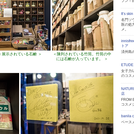
プン！自
It’s 
名門ソ
医の処
メ。
inni
トア
済州島
＜展示されている石鹸 ＞
＜陳列されている竹筒。竹筒の中
には石鹸が入っています。 ＞
ETUDE
女子力U
のコス
NATUR
店
FROM
コスメ
banil
ベース