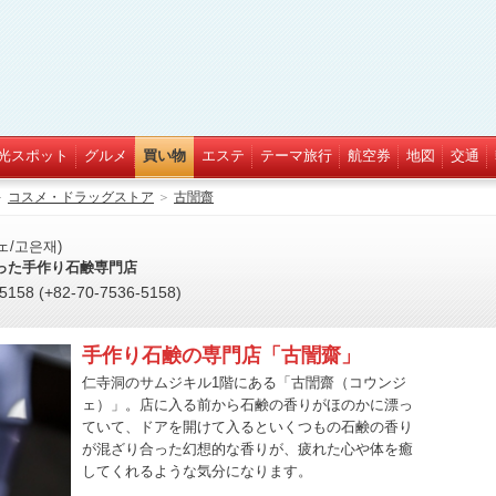
光スポット
グルメ
買い物
エステ
テーマ旅行
航空券
地図
交通
＞
コスメ・ドラッグストア
＞
古誾齋
ェ/고은재)
った手作り石鹸専門店
58 (+82-70-7536-5158)
手作り石鹸の専門店「古誾齋」
仁寺洞のサムジキル1階にある「古誾齋（コウンジ
ェ）」。店に入る前から石鹸の香りがほのかに漂っ
ていて、ドアを開けて入るといくつもの石鹸の香り
が混ざり合った幻想的な香りが、疲れた心や体を癒
してくれるような気分になります。