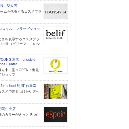
KIN 梨大店
クリームを代表するコスメブラ
f カロスキル フラッグショッ
ままを表示するコスメブラ
belif （ビリーフ）」のシ
YOUNG 本店 Lifestyle
nce Center
真ん中に堂々OPEN！進化
メショップ！
ol for school 明洞1作業室
コスメで差をつけたい方へ
r 明洞中央店
けのカラーがきっと見つか