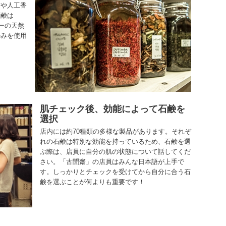
質や人工香
石鹸は
ーの天然
のみを使用
肌チェック後、効能によって石鹸を
選択
店内には約70種類の多様な製品があります。それぞ
れの石鹸は特別な効能を持っているため、石鹸を選
ぶ際は、店員に自分の肌の状態について話してくだ
さい。「古誾齋」の店員はみんな日本語が上手で
す。しっかりとチェックを受けてから自分に合う石
鹸を選ぶことが何よりも重要です！