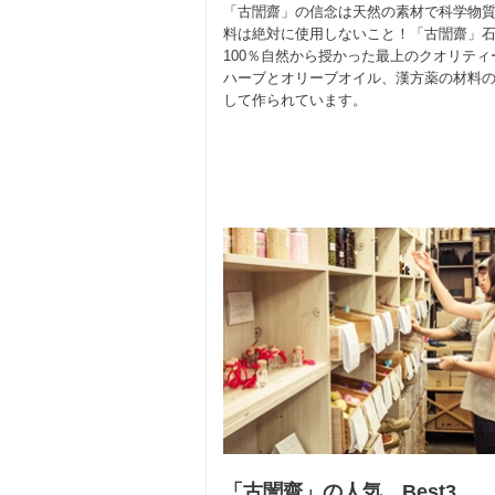
「古誾齋」の信念は天然の素材で科学物
料は絶対に使用しないこと！「古誾齋」
100％自然から授かった最上のクオリティ
ハーブとオリーブオイル、漢方薬の材料
して作られています。
「古誾齋」の人気 Best3