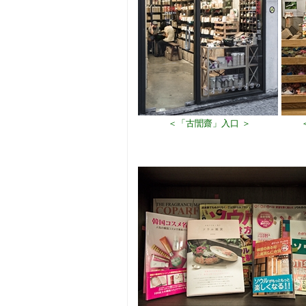
＜「古誾齋」入口 ＞