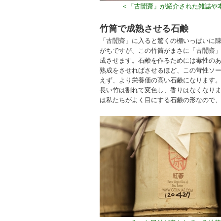
＜「古誾齋」が紹介された雑誌や本
竹筒で成熟させる石鹸
「古誾齋」に入ると驚くの棚いっぱいに
がちですが、この竹筒がまさに「古誾齋」
成させます。石鹸を作るためには毒性の
熟成をさせればさせるほど、この苛性ソ
えず、より栄養価の高い石鹸になります
長い竹は割れて変色し、香りはなくなり
は私たちがよく目にする石鹸の形なので