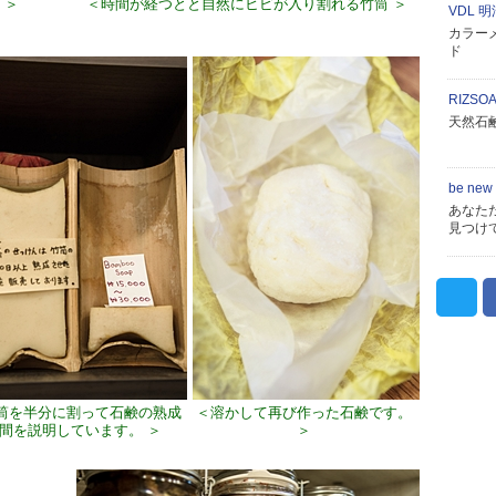
 ＞
＜時間が経つとと自然にヒビが入り割れる竹筒 ＞
VDL 
カラー
ド
RIZSO
天然石
be new
あなた
見つけ
筒を半分に割って石鹸の熟成
＜溶かして再び作った石鹸です。
間を説明しています。 ＞
＞