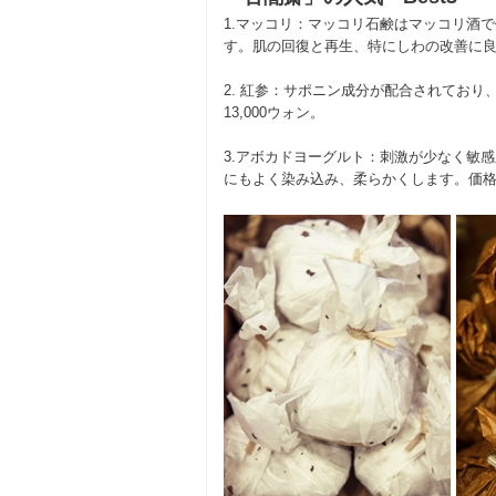
1.マッコリ：マッコリ石鹸はマッコリ酒
す。肌の回復と再生、特にしわの改善に良い
2. 紅参：サポニン成分が配合されてお
13,000ウォン。
3.アボカドヨーグルト：刺激が少なく敏
にもよく染み込み、柔らかくします。価格は1