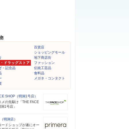
物
百貨店
ショッピングモール
り
地下商店街
・ドラッグストア
ファッション
げ・記念品
伝統工芸品
品
食料品
ー
メガネ・コンタクト
貨
FACE SHOP（明洞1号店）
メの先駆け「THE FACE
明洞1号店」
ra（明洞店）
ロードショップが遂にオー