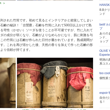
 ＞
HANS
B.B
ンド
陳列された竹筒です。初めて見るとインテリアかと錯覚してしまい
beli
石鹸の秘訣！「古誾齋」石鹸を竹筒に入れて500日以上かけて熟
プ
ある苛性（かせい）ソーダを使うことが不可避ですが、竹に入れて
ありの
ーダの成分が弱くなり、石鹸がよりなめらかになり、肌に刺激を与
ンド、「
。この竹筒には石鹸が作られた日付が書かれています。熟成期間が
ョップ
ます。これを再び溶かした後、天然の香りを加えて作った石鹸の形
、より信頼が持てます。
OLIVE 
Experie
明洞の
系コス
too co
個性派
espoi
自分だ
る！