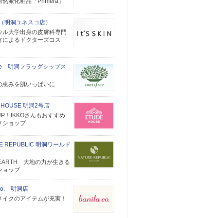
然派化粧品「Primera」
skin（明洞ユネスコ店）
ウル大学出身の皮膚科専門
方によるドクターズコス
sfree 明洞フラッグシップス
の恵みを肌いっぱいに
 HOUSE 明洞2号店
P！IKKOさんもおすすめ
メショップ
E REPUBLIC 明洞ワールド
 EARTH 大地の力が生きる
ショップ
a co. 明洞店
メイクのアイテムが充実！