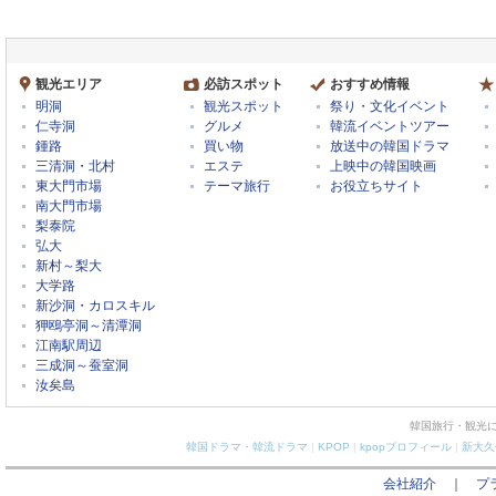
観光エリア
必訪スポット
おすすめ情報
明洞
観光スポット
祭り・文化イベント
仁寺洞
グルメ
韓流イベントツアー
鍾路
買い物
放送中の韓国ドラマ
三清洞・北村
エステ
上映中の韓国映画
東大門市場
テーマ旅行
お役立ちサイト
南大門市場
梨泰院
弘大
新村～梨大
大学路
新沙洞・カロスキル
狎鴎亭洞～清潭洞
江南駅周辺
三成洞～蚕室洞
汝矣島
韓国旅行・観光
韓国ドラマ・韓流ドラマ
|
KPOP
|
kpopプロフィール
|
新大久
会社紹介
｜
プ