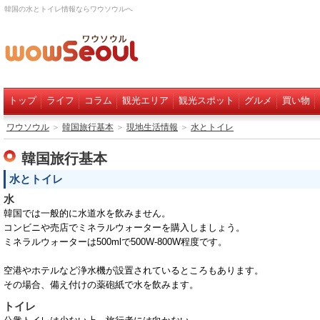
韓国の水とトイレ情報ならワウソウルへ
トップ
ライフ
コラム
観光エリア
観光スポット
グルメ
買い物
ワウソウル
＞
韓国旅行基本
＞
現地生活情報
＞
水とトイレ
韓国旅行基本
水とトイレ
水
韓国では一般的に水道水を飲みません。
コンビニや売店でミネラルウォーターを購入しましょう。
ミネラルウォーターは500mlで500W‐800W程度です。
空港やホテルなど浄水機が設置されているところもあります。
その場合、備え付けの薬砲紙で水を飲みます。
トイレ