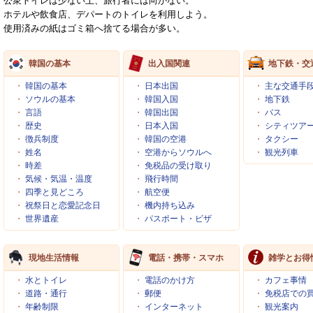
公衆トイレは少ない上、旅行者には向かない。
ホテルや飲食店、デパートのトイレを利用しよう。
使用済みの紙はゴミ箱へ捨てる場合が多い。
韓国の基本
出入国関連
地下鉄・交
・
韓国の基本
・
日本出国
・
主な交通手
・
ソウルの基本
・
韓国入国
・
地下鉄
・
言語
・
韓国出国
・
バス
・
歴史
・
日本入国
・
シティツア
・
徴兵制度
・
韓国の空港
・
タクシー
・
姓名
・
空港からソウルへ
・
観光列車
・
時差
・
免税品の受け取り
・
気候・気温・温度
・
飛行時間
・
四季と見どころ
・
航空便
・
祝祭日と恋愛記念日
・
機内持ち込み
・
世界遺産
・
パスポート・ビザ
現地生活情報
電話・携帯・スマホ
雑学とお得
・
水とトイレ
・
電話のかけ方
・
カフェ事情
・
道路・通行
・
郵便
・
免税店での
・
年齢制限
・
インターネット
・
観光案内