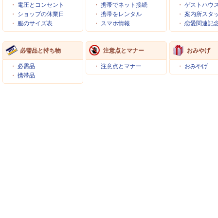
・
電圧とコンセント
・
携帯でネット接続
・
ゲストハウ
・
ショップの休業日
・
携帯をレンタル
・
案内所スタ
・
服のサイズ表
・
スマホ情報
・
恋愛関連記
必需品と持ち物
注意点とマナー
おみやげ
・
必需品
・
注意点とマナー
・
おみやげ
・
携帯品