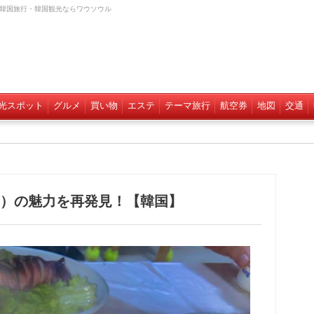
 韓国旅行・韓国観光ならワウソウル
光スポット
グルメ
買い物
エステ
テーマ旅行
航空券
地図
交通
）の魅力を再発見！【韓国】