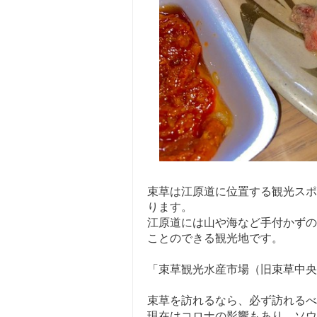
束草は江原道に位置する観光スポ
ります。
江原道には山や海など手付かずの
ことのできる観光地です。
「束草観光水産市場（旧束草中央
束草を訪れるなら、必ず訪れるべ
現在はコロナの影響もあり、ソウ