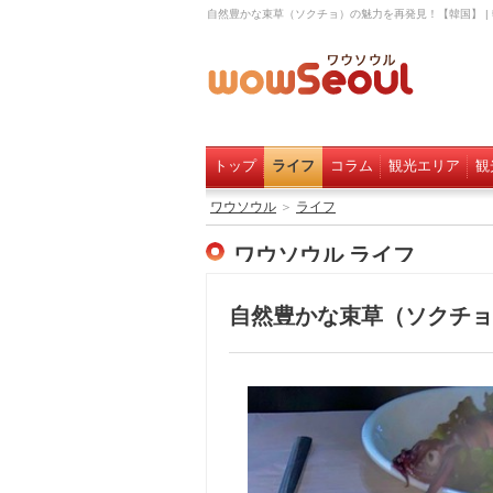
自然豊かな束草（ソクチョ）の魅力を再発見！【韓国】 |
トップ
ライフ
コラム
観光エリア
観
ワウソウル
＞
ライフ
ワウソウル ライフ
自然豊かな束草（ソクチョ