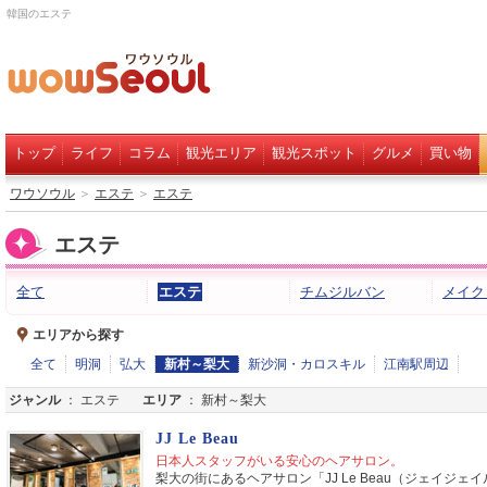
韓国のエステ
トップ
ライフ
コラム
観光エリア
観光スポット
グルメ
買い物
ワウソウル
＞
エステ
＞
エステ
エステ
全て
エステ
チムジルバン
メイク
エリアから探す
全て
明洞
弘大
新村～梨大
新沙洞・カロスキル
江南駅周辺
ジャンル
： エステ
エリア
： 新村～梨大
JJ Le Beau
日本人スタッフがいる安心のヘアサロン。
梨大の街にあるヘアサロン「JJ Le Beau（ジェイジ