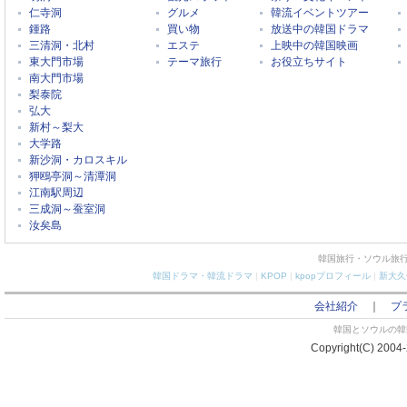
仁寺洞
グルメ
韓流イベントツアー
鍾路
買い物
放送中の韓国ドラマ
三清洞・北村
エステ
上映中の韓国映画
東大門市場
テーマ旅行
お役立ちサイト
南大門市場
梨泰院
弘大
新村～梨大
大学路
新沙洞・カロスキル
狎鴎亭洞～清潭洞
江南駅周辺
三成洞～蚕室洞
汝矣島
韓国旅行・ソウル旅
韓国ドラマ・韓流ドラマ
|
KPOP
|
kpopプロフィール
|
新大久
会社紹介
｜
プ
韓国とソウルの韓国
Copyright(C) 2004-2