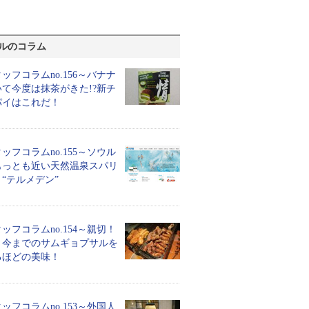
ルのコラム
ッフコラムno.156～バナナ
て今度は抹茶がきた!?新チ
パイはこれだ！
ッフコラムno.155～ソウル
もっとも近い天然温泉スパリ
“テルメデン”
ッフコラムno.154～親切！
！今までのサムギョプサルを
るほどの美味！
ッフコラムno.153～外国人