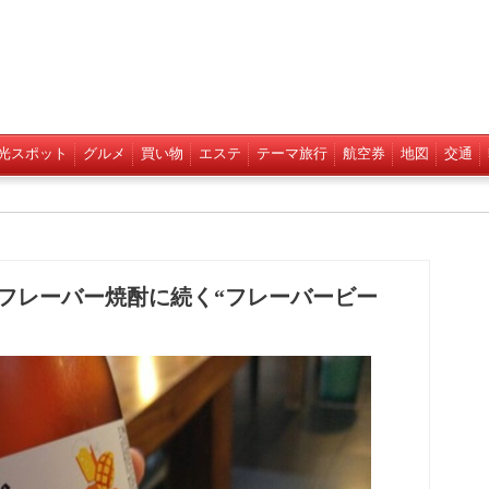
光スポット
グルメ
買い物
エステ
テーマ旅行
航空券
地図
交通
8～フレーバー焼酎に続く“フレーバービー