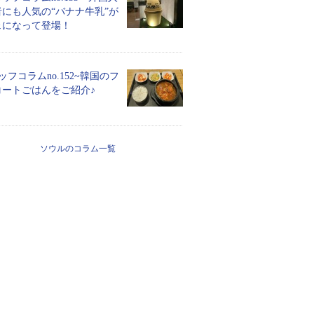
にも人気の“バナナ牛乳”が
ェになって登場！
ッフコラムno.152~韓国のフ
コートごはんをご紹介♪
ソウルのコラム一覧