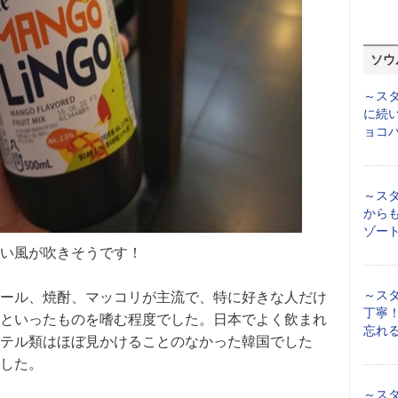
ソウ
～スタ
に続い
ョコ
～スタ
から
ゾート
い風が吹きそうです！
～スタ
ール、焼酎、マッコリが主流で、特に好きな人だけ
丁寧
といったものを嗜む程度でした。日本でよく飲まれ
忘れ
テル類はほぼ見かけることのなかった韓国でした
した。
～スタ