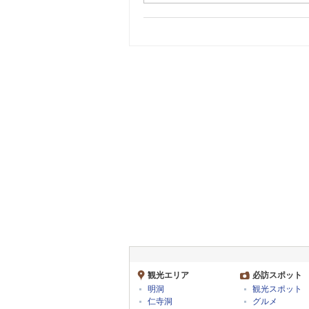
観光エリア
必訪スポット
明洞
観光スポット
仁寺洞
グルメ