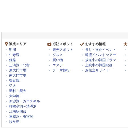
観光エリア
必訪スポット
おすすめ情報
明洞
観光スポット
祭り・文化イベント
仁寺洞
グルメ
韓流イベントツアー
鍾路
買い物
放送中の韓国ドラマ
三清洞・北村
エステ
上映中の韓国映画
東大門市場
テーマ旅行
お役立ちサイト
南大門市場
梨泰院
弘大
新村～梨大
大学路
新沙洞・カロスキル
狎鴎亭洞～清潭洞
江南駅周辺
三成洞～蚕室洞
汝矣島