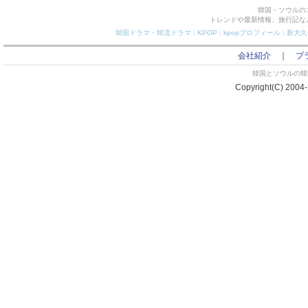
韓国・ソウルの
トレンドや最新情報、旅行記な
韓国ドラマ・韓流ドラマ
|
KPOP
|
kpopプロフィール
|
新大久
会社紹介
｜
プ
韓国とソウルの韓国
Copyright(C) 2004-2