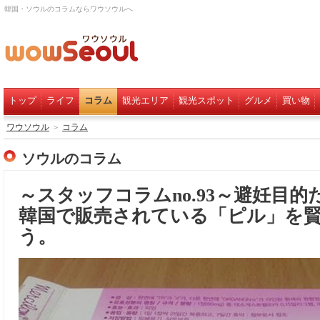
韓国・ソウルのコラムならワウソウルへ
トップ
ライフ
コラム
観光エリア
観光スポット
グルメ
買い物
ワウソウル
＞
コラム
ソウルのコラム
～スタッフコラムno.93～避妊目
韓国で販売されている「ピル」を
う。