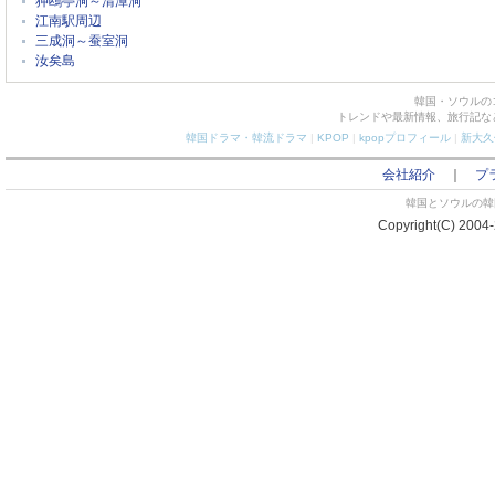
狎鴎亭洞～清潭洞
江南駅周辺
三成洞～蚕室洞
汝矣島
韓国・ソウルの
トレンドや最新情報、旅行記な
韓国ドラマ・韓流ドラマ
|
KPOP
|
kpopプロフィール
|
新大久
会社紹介
｜
プ
韓国とソウルの韓国
Copyright(C) 2004-2