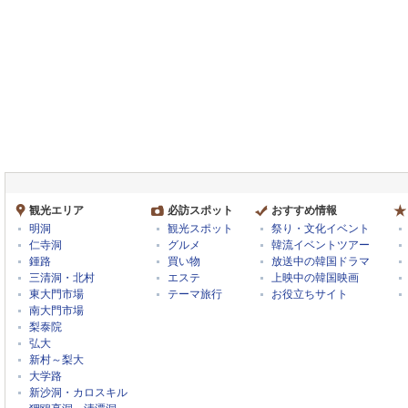
観光エリア
必訪スポット
おすすめ情報
明洞
観光スポット
祭り・文化イベント
仁寺洞
グルメ
韓流イベントツアー
鍾路
買い物
放送中の韓国ドラマ
三清洞・北村
エステ
上映中の韓国映画
東大門市場
テーマ旅行
お役立ちサイト
南大門市場
梨泰院
弘大
新村～梨大
大学路
新沙洞・カロスキル