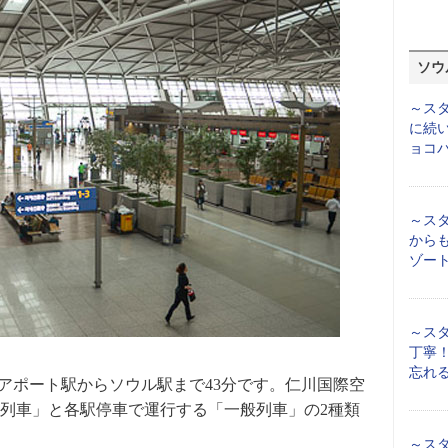
ソウ
～スタ
に続い
ョコ
～スタ
から
ゾート
～スタ
丁寧
忘れ
エアポート駅からソウル駅まで43分です。仁川国際空
列車」と各駅停車で運行する「一般列車」の2種類
～スタ