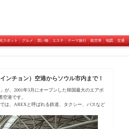
光スポット
グルメ
買い物
エステ
テーマ旅行
航空券
地図
交通
インチョン）空港からソウル市内まで！
が、2001年3月にオープンした韓国最大のエアポ
際空港です。
では、AREXと呼ばれる鉄道、タクシー、バスなど