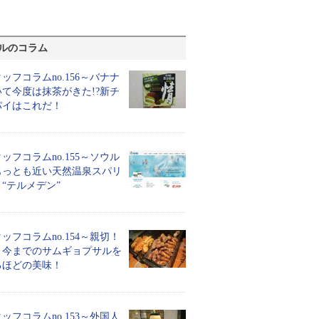
ルのコラム
ッフコラムno.156～バナナ
て今度は抹茶がきた!?新チ
パイはこれだ！
ッフコラムno.155～ソウル
もっとも近い天然温泉スパリ
“テルメデン”
ッフコラムno.154～親切！
！今までのサムギョプサルを
るほどの美味！
ッフコラムno.153～外国人