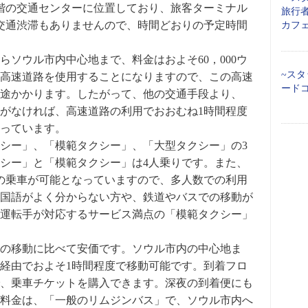
階の交通センターに位置しており、旅客ターミナル
旅行者
交通渋滞もありませんので、時間どおりの予定時間
カフ
ソウル市内中心地まで、料金はおよそ60，000ウ
~スタ
が、高速道路を使用することになりますので、この高速
ード
が別途かかります。したがって、他の交通手段より、
がなければ、高速道路の利用でおおむね1時間程度
っています。
シー」、「模範タクシー」、「大型タクシー」の3
シー」と「模範タクシー」は4人乗りです。また、
の乗車が可能となっていますので、多人数での利用
国語がよく分からない方や、鉄道やバスでの移動が
運転手が対応するサービス満点の「模範タクシー」
の移動に比べて安価です。ソウル市内の中心地ま
経由でおよそ1時間程度で移動可能です。到着フロ
、乗車チケットを購入できます。深夜の到着便にも
料金は、「一般のリムジンバス」で、ソウル市内へ