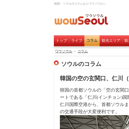
韓国・ソウルのコラムならワウソウルへ
トップ
ライフ
コラム
観光エリア
観
ワウソウル
＞
コラム
ソウルのコラム
韓国の空の玄関口、仁川（
韓国の首都ソウルの「空の玄関口」
ートである「仁川(インチョン)国
仁川国際空港から、首都ソウルま
の交通手段が大変便利です。