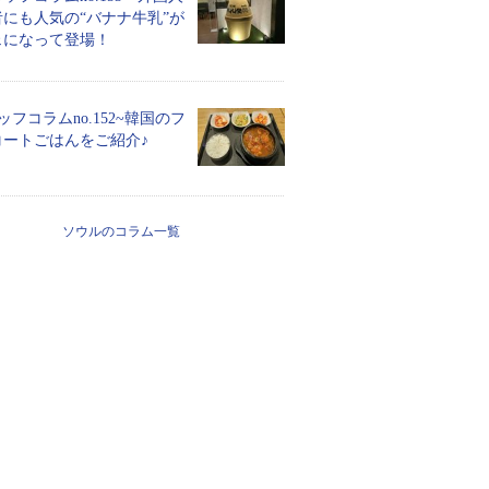
にも人気の“バナナ牛乳”が
ェになって登場！
ッフコラムno.152~韓国のフ
コートごはんをご紹介♪
ソウルのコラム一覧