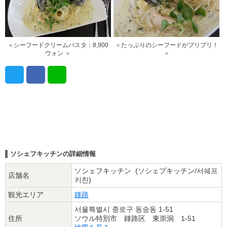
＜シーフードクリームパスタ：8,900
＜たっぷりのシーフードがプリプリ！
ウォン ＞
＞
ソシェフキッチンの詳細情報
ソシェフキッチン (ソシェプキッチン/서쉐프
店舗名
키친)
観光エリア
鍾路
서울특별시 종로구 동숭동 1-51
住所
ソウル特別市 鍾路区 東崇洞 1-51