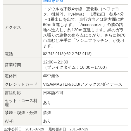
地図を見る
・ソウル地下鉄4号線 恵化駅（へファヨ
ク、혜화역、Hyehwa） 1番出口 徒歩4分
－1番出口を出て、進行方向とは逆方面に約
60ｍ直進します。「Accessorize」の隣の路
アクセス
地へ進入し、約120ｍ直進します。黒のガラ
ス張りの建物の角を左にまがり、さらに約70
ｍ進むと左手に「ソシェフキッチン」があり
ます。
電話
02-742-9118(+82-2-742-9118)
12:00～21:30
営業時間
（ブレイクタイム：16:00～17:00）
定休日
年中無休
クレジットカード
VISA/MASTER/JCB/アメックス/ダイナース
言語対応
日本語不可
セット・コース料
あり
理
禁煙・喫煙・分煙
禁煙
Wi-Fi
あり
記事公開日 2015-07-29 最終更新日 2015-07-29