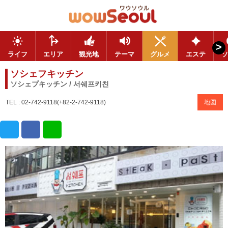
>
ライフ
エリア
観光地
テーマ
グルメ
エステ
ソ
ソシェフキッチン
ソシェプキッチン / 서쉐프키친
TEL : 02-742-9118(+82-2-742-9118)
地図